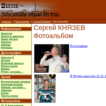
Главная
»
Персоналии
»
Сергей Князев
» Фотоальбом
Сергей КНЯЗЕВ
Информация
Фотоальбом
Новости
Новое в шансоне
Наши друзья
Анонсы
Афиша
Фотографии
Награды
Дискография
Шансон X
Истоки
Военный шансон
Песни цыган
Барды
Ретро, эстрада ...
В Музее шансона 22.11.13
Архив
Историческая справка
Хорошая музыка
Афиши, постеры ...
Заметки
Книги
Тексты песен
Фотоальбом
От Д.Анискевича