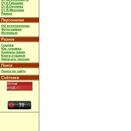
От Е.Гиршева
От В.Окунева
От Я.Фролова
Разное
Персоналии
Об исполнителях
Фотографии
Интервью
Разное
Ссылки
Юр. справка
Комната смеха
Книга отзывов
Написать письмо
Поиск
Поиск по сайту
Счётчики