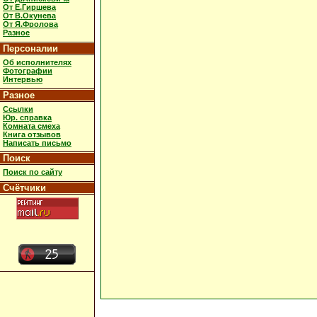
От Е.Гиршева
От В.Окунева
От Я.Фролова
Разное
Персоналии
Об исполнителях
Фотографии
Интервью
Разное
Ссылки
Юр. справка
Комната смеха
Книга отзывов
Написать письмо
Поиск
Поиск по сайту
Счётчики