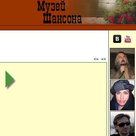
<=
=>