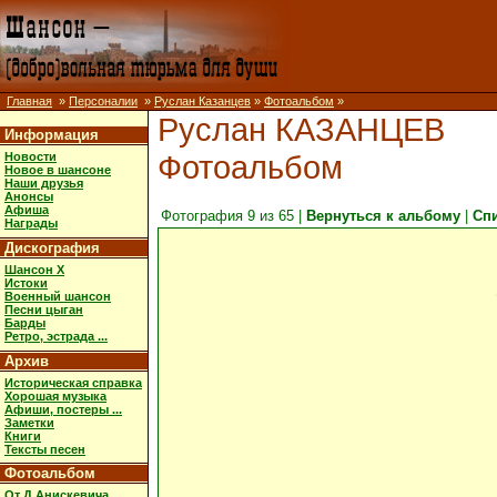
Главная
»
Персоналии
»
Руслан Казанцев
»
Фотоальбом
»
Руслан КАЗАНЦЕВ
Информация
Фотоальбом
Новости
Новое в шансоне
Наши друзья
Анонсы
Афиша
Фотография 9 из 65 |
Вернуться к альбому
|
Сп
Награды
Дискография
Шансон X
Истоки
Военный шансон
Песни цыган
Барды
Ретро, эстрада ...
Архив
Историческая справка
Хорошая музыка
Афиши, постеры ...
Заметки
Книги
Тексты песен
Фотоальбом
От Д.Анискевича