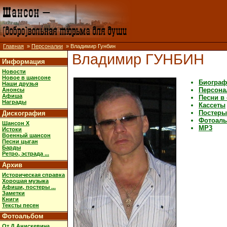
Главная
»
Персоналии
» Владимир Гунбин
Владимир ГУНБИН
Информация
Новости
Новое в шансоне
Биограф
Наши друзья
Персона
Анонсы
Афиша
Песни в
Награды
Кассеты
Постеры,
Дискография
Фотоал
Шансон X
MP3
Истоки
Военный шансон
Песни цыган
Барды
Ретро, эстрада ...
Архив
Историческая справка
Хорошая музыка
Афиши, постеры ...
Заметки
Книги
Тексты песен
Фотоальбом
От Д.Анискевича