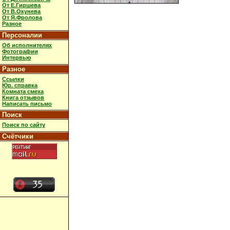
От Е.Гиршева
От В.Окунева
От Я.Фролова
Разное
Персоналии
Об исполнителях
Фотографии
Интервью
Разное
Ссылки
Юр. справка
Комната смеха
Книга отзывов
Написать письмо
Поиск
Поиск по сайту
Счётчики