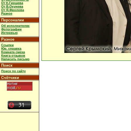
От Е.Гиршева
От В.Окунева
От Я.Фролова
Разное
Персоналии
Об исполнителях
Фотографии
Интервью
Разное
Ссылки
Юр. справка
Комната смеха
Книга отзывов
Написать письмо
Поиск
Поиск по сайту
Счётчики