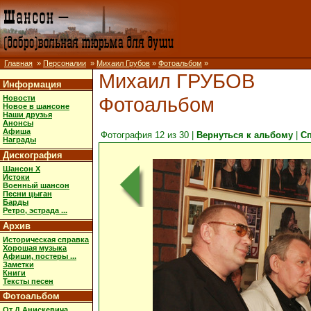
Главная
»
Персоналии
»
Михаил Грубов
»
Фотоальбом
»
Михаил ГРУБОВ
Информация
Фотоальбом
Новости
Новое в шансоне
Наши друзья
Анонсы
Афиша
Фотография 12 из 30 |
Вернуться к альбому
|
С
Награды
Дискография
Шансон X
Истоки
Военный шансон
Песни цыган
Барды
Ретро, эстрада ...
Архив
Историческая справка
Хорошая музыка
Афиши, постеры ...
Заметки
Книги
Тексты песен
Фотоальбом
От Д.Анискевича