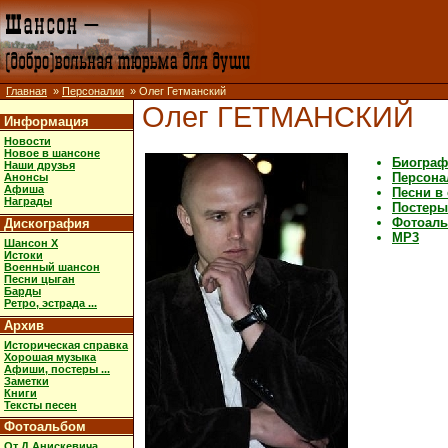
Главная
»
Персоналии
» Олег Гетманский
Олег ГЕТМАНСКИЙ
Информация
Новости
Новое в шансоне
Биограф
Наши друзья
Персона
Анонсы
Афиша
Песни в
Награды
Постеры,
Фотоал
Дискография
MP3
Шансон X
Истоки
Военный шансон
Песни цыган
Барды
Ретро, эстрада ...
Архив
Историческая справка
Хорошая музыка
Афиши, постеры ...
Заметки
Книги
Тексты песен
Фотоальбом
От Д.Анискевича