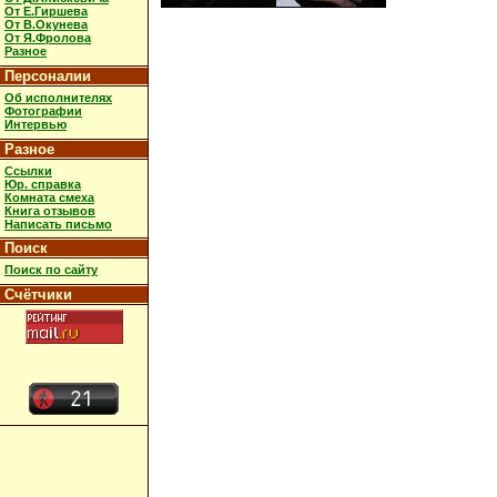
От Е.Гиршева
От В.Окунева
От Я.Фролова
Разное
Персоналии
Об исполнителях
Фотографии
Интервью
Разное
Ссылки
Юр. справка
Комната смеха
Книга отзывов
Написать письмо
Поиск
Поиск по сайту
Счётчики