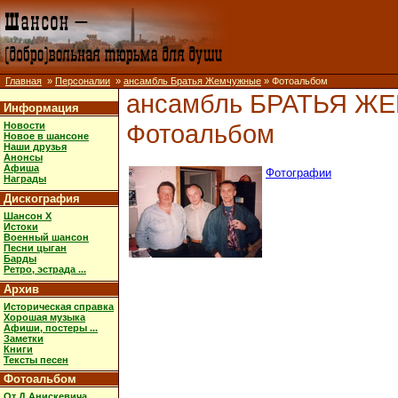
Главная
»
Персоналии
»
ансамбль Братья Жемчужные
» Фотоальбом
ансамбль БРАТЬЯ 
Информация
Фотоальбом
Новости
Новое в шансоне
Наши друзья
Анонсы
Афиша
Фотографии
Награды
Дискография
Шансон X
Истоки
Военный шансон
Песни цыган
Барды
Ретро, эстрада ...
Архив
Историческая справка
Хорошая музыка
Афиши, постеры ...
Заметки
Книги
Тексты песен
Фотоальбом
От Д.Анискевича