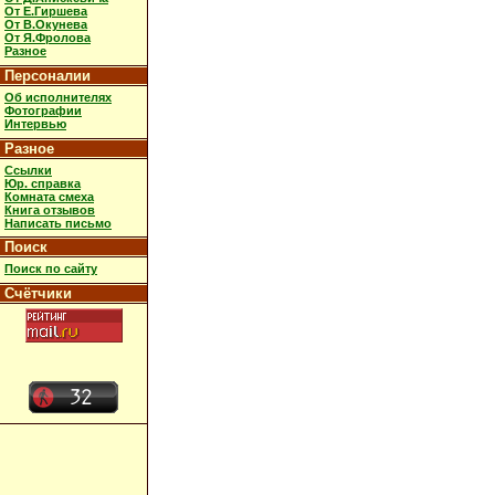
От Е.Гиршева
От В.Окунева
От Я.Фролова
Разное
Персоналии
Об исполнителях
Фотографии
Интервью
Разное
Ссылки
Юр. справка
Комната смеха
Книга отзывов
Написать письмо
Поиск
Поиск по сайту
Счётчики