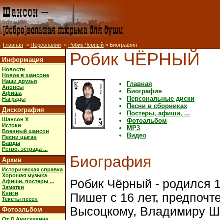
Главная
»
Персоналии
»
Робик Чёрный
» Биография
Робик ЧЁРНЫЙ
Информация
Новости
Новое в шансоне
Наши друзья
Главная
Анонсы
Биография
Афиша
Персональные диски
Награды
Песни в сборниках
Дискография
Постеры, афиши, ...
Шансон X
Фотоальбом
Истоки
MP3
Военный шансон
Видео
Песни цыган
Барды
Ретро, эстрада ...
Биография
Архив
Историческая справка
Хорошая музыка
Робик Чёрный - родился 1
Афиши, постеры ...
Заметки
Книги
Пишет с 16 лет, предпочт
Тексты песен
Высоцкому, Владимиру Ш
Фотоальбом
От Д.Анискевича