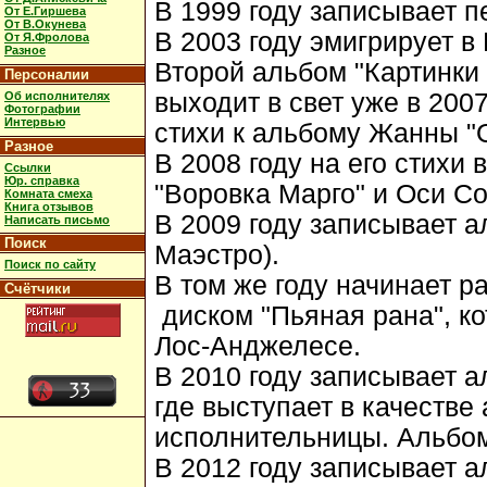
В 1999 году записывает п
От Е.Гиршева
От В.Окунева
В 2003 году эмигрирует в
От Я.Фролова
Разное
Второй альбом "Картинки 
Персоналии
выходит в свет уже в 2007
Об исполнителях
Фотографии
Интервью
стихи к альбому Жанны "
Разное
В 2008 году на его стихи
Ссылки
Юр. справка
"Воровка Марго" и Оси Со
Комната смеха
Книга отзывов
В 2009 году записывает 
Написать письмо
Поиск
Маэстро).
Поиск по сайту
В том же году начинает р
Счётчики
диском "Пьяная рана", ко
Лос-Анджелесе.
В 2010 году записывает а
где выступает в качестве
исполнительницы. Альбом 
В 2012 году записывает а