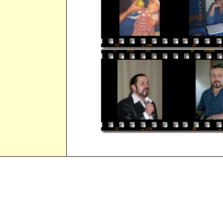
14
→ 
13
→ 13A
17
FUJI
→ 17A
18
KODAK
18
→ 
17
→ 17A