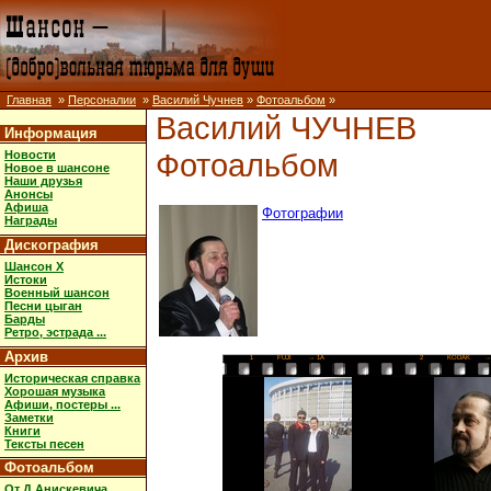
Главная
»
Персоналии
»
Василий Чучнев
»
Фотоальбом
»
Василий ЧУЧНЕВ
Информация
Фотоальбом
Новости
Новое в шансоне
Наши друзья
Анонсы
Афиша
Фотографии
Награды
Дискография
Шансон X
Истоки
Военный шансон
Песни цыган
Барды
Ретро, эстрада ...
Архив
1
FUJI
→ 1A
2
KODAK
→
Историческая справка
Хорошая музыка
Афиши, постеры ...
Заметки
Книги
Тексты песен
Фотоальбом
От Д.Анискевича