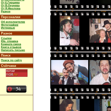
От Е.Гиршева
От В.Окунева
От Я.Фролова
2
→ 
1
→ 1A
Разное
5
FUJI
→ 5A
6
KODAK
→
Персоналии
Об исполнителях
Фотографии
Интервью
Разное
Ссылки
Юр. справка
Комната смеха
Книга отзывов
Написать письмо
6
→ 
5
→ 5A
9
FUJI
→ 9A
10
KODAK
Поиск
Поиск по сайту
Счётчики
10
→ 
9
→ 9A
13
FUJI
→ 13A
14
KODAK