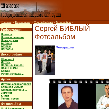
Главная
»
Персоналии
»
Сергей Библый
»
Фотоальбом
»
Сергей БИБЛЫЙ
Информация
Фотоальбом
Новости
Новое в шансоне
Наши друзья
Анонсы
Афиша
Фотографии
Награды
Дискография
Шансон X
Истоки
Военный шансон
Песни цыган
Барды
Ретро, эстрада ...
Архив
1
FUJI
→ 1A
2
KODAK
→
Историческая справка
Хорошая музыка
Афиши, постеры ...
Заметки
Книги
Тексты песен
Фотоальбом
От Д.Анискевича