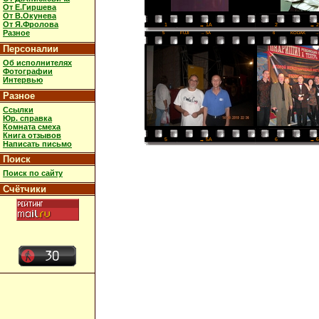
От Е.Гиршева
От В.Окунева
От Я.Фролова
2
→ 
1
→ 1A
Разное
5
FUJI
→ 5A
6
KODAK
→
Персоналии
Об исполнителях
Фотографии
Интервью
Разное
Ссылки
Юр. справка
Комната смеха
Книга отзывов
6
→ 
5
→ 5A
Написать письмо
Поиск
Поиск по сайту
Счётчики