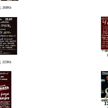
], 268Kb
], 223Kb