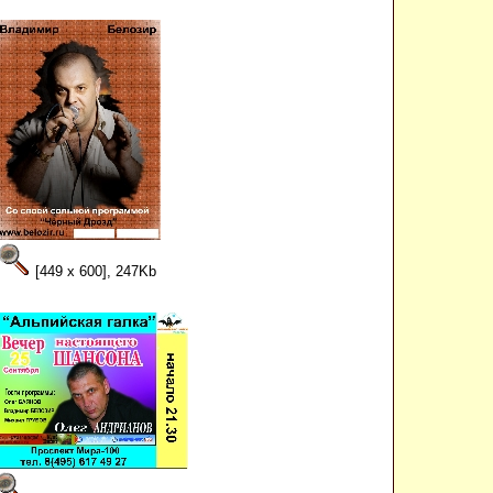
[449 x 600], 247Kb