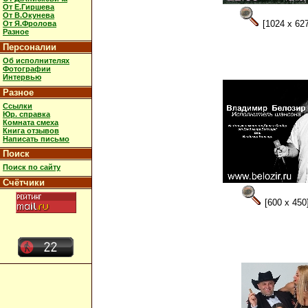
От Е.Гиршева
От В.Окунева
[1024 x 627
От Я.Фролова
Разное
Персоналии
Об исполнителях
Фотографии
Интервью
Разное
Ссылки
Юр. справка
Комната смеха
Книга отзывов
Написать письмо
Поиск
Поиск по сайту
Счётчики
[600 x 450