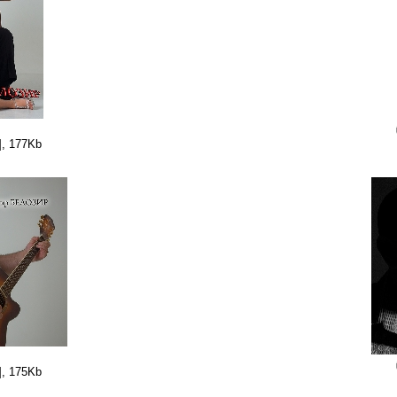
], 177Kb
], 175Kb