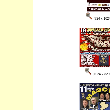
[724 x 1024
[1024 x 820