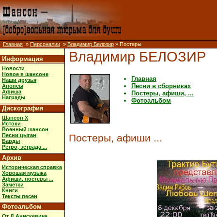
Главная
»
Персоналии
»
Владимир Белозир
» Постеры
Владимир БЕЛОЗИР
Информация
Новости
Новое в шансоне
Главная
Наши друзья
Песни в сборниках
Анонсы
Афиша
Постеры, афиши, ...
Награды
Фотоальбом
Дискография
Шансон X
Истоки
Военный шансон
Песни цыган
Постеры, афиши ...
Барды
Ретро, эстрада ...
Архив
Историческая справка
Хорошая музыка
Афиши, постеры ...
Заметки
Книги
Тексты песен
Фотоальбом
От Д.Анискевича