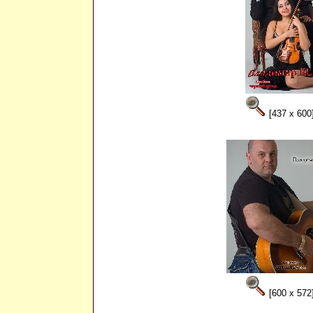
[437 x 600
[600 x 572