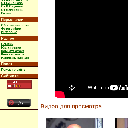
От Е.Гиршева
От В.Окунева
От Я.Фролова
Разное
Персоналии
Об исполнителях
Фотографии
Интервью
Разное
Ссылки
Юр. справка
Комната смеха
Книга отзывов
Написать письмо
Поиск
Поиск по сайту
Счётчики
Видео для просмотра