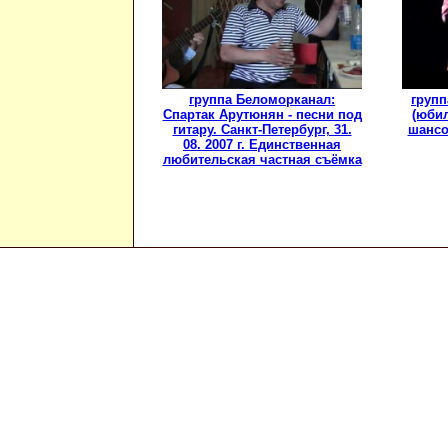
группа Беломорканал:
групп
Спартак Арутюнян - песни под
(юби
гитару. Санкт-Петербург, 31.
шансо
08. 2007 г. Единственная
любительская частная съёмка