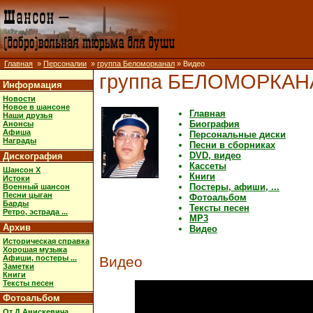
Главная
»
Персоналии
»
группа Беломорканал
» Видео
группа БЕЛОМОРКАН
Информация
Новости
Новое в шансоне
Главная
Наши друзья
Биография
Анонсы
Афиша
Персональные диски
Награды
Песни в сборниках
DVD, видео
Дискография
Кассеты
Шансон X
Книги
Истоки
Постеры, афиши, ...
Военный шансон
Песни цыган
Фотоальбом
Барды
Тексты песен
Ретро, эстрада ...
MP3
Архив
Видео
Историческая справка
Хорошая музыка
Афиши, постеры ...
Видео
Заметки
Книги
Тексты песен
Фотоальбом
От Д.Анискевича