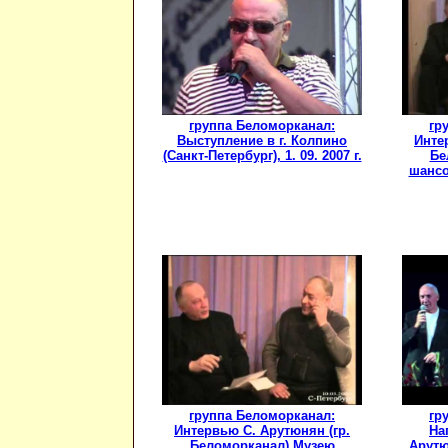
группа Беломорканал:
гр
Выступление в г. Колпино
Инте
(Санкт-Петербург), 1. 09. 2007 г.
Бе
шансон
группа Беломорканал:
гр
Интервью С. Арутюнян (гр.
На
Беломорканал) Музею
Арутю