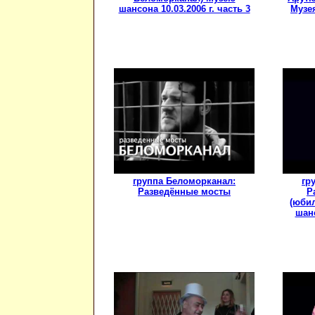
шансона 10.03.2006 г. часть 3
Музе
группа Беломорканал:
гр
Разведённые мосты
Р
(юби
шанс