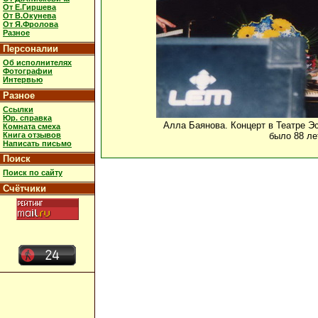
От Е.Гиршева
От В.Окунева
От Я.Фролова
Разное
Персоналии
Об исполнителях
Фотографии
Интервью
Разное
Ссылки
Юр. справка
Алла Баянова. Концерт в Театре Эс
Комната смеха
Книга отзывов
было 88 ле
Написать письмо
Поиск
Поиск по сайту
Счётчики