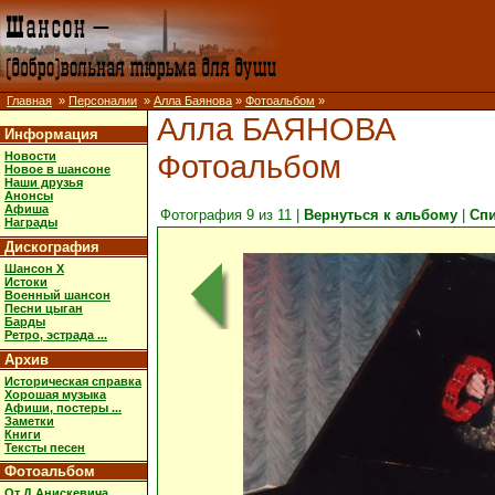
Главная
»
Персоналии
»
Алла Баянова
»
Фотоальбом
»
Алла БАЯНОВА
Информация
Фотоальбом
Новости
Новое в шансоне
Наши друзья
Анонсы
Афиша
Фотография 9 из 11 |
Вернуться к альбому
|
Сп
Награды
Дискография
Шансон X
Истоки
Военный шансон
Песни цыган
Барды
Ретро, эстрада ...
Архив
Историческая справка
Хорошая музыка
Афиши, постеры ...
Заметки
Книги
Тексты песен
Фотоальбом
От Д.Анискевича