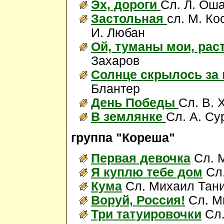
Эх, дороги
Сл. Л. Ош
Застольная
сл. М. Ко
И. Любан
Ой, туманы мои, ра
Захаров
Солнце скрылось за
Блантер
День Победы
Сл. В. 
В землянке
Сл. А. Су
группа "Кореша"
Первая девочка
Сл. М
Я куплю тебе дом
Сл.
Кума
Сл. Михаил Тани
Воруй, Россия!
Сл. М
Три татуировочки
Сл.