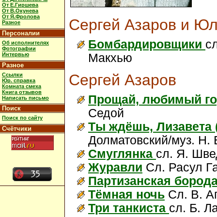
От Е.Гиршева
От В.Окунева
От Я.Фролова
Сергей Азаров и Ю
Разное
Персоналии
Бомбардировщики
сл
Об исполнителях
Фотографии
Интервью
Макхью
Разное
Сергей Азаров
Ссылки
Юр. справка
Комната смеха
Книга отзывов
Прощай, любимый г
Написать письмо
Поиск
Седой
Поиск по сайту
Ты ждёшь, Лизавета 
Счётчики
Долматовский/муз. Н.
Смуглянка
сл. Я. Шве
Журавли
Сл. Расул Г
Партизанская бород
Тёмная ночь
Сл. В. А
Три танкиста
сл. Б. Л