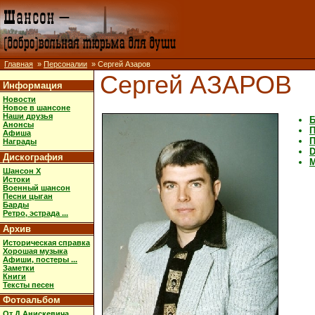
Главная
»
Персоналии
» Сергей Азаров
Сергей АЗАРОВ
Информация
Новости
Новое в шансоне
Наши друзья
Б
Анонсы
П
Афиша
П
Награды
D
Дискография
M
Шансон X
Истоки
Военный шансон
Песни цыган
Барды
Ретро, эстрада ...
Архив
Историческая справка
Хорошая музыка
Афиши, постеры ...
Заметки
Книги
Тексты песен
Фотоальбом
От Д.Анискевича