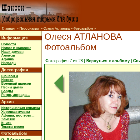
Главная
»
Персоналии
»
Олеся Атланова
»
Фотоальбом
»
Олеся АТЛАНОВА
Информация
Фотоальбом
Новости
Новое в шансоне
Наши друзья
Анонсы
Афиша
Фотография 7 из 28 |
Вернуться к альбому
|
Сп
Награды
Дискография
Шансон X
Истоки
Военный шансон
Песни цыган
Барды
Ретро, эстрада ...
Архив
Историческая справка
Хорошая музыка
Афиши, постеры ...
Заметки
Книги
Тексты песен
Фотоальбом
От Д.Анискевича