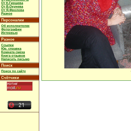
От Е.Гиршева
От В.Окунева
От Я.Фролова
Разное
Персоналии
Об исполнителях
Фотографии
Интервью
Разное
Ссылки
Юр. справка
Комната смеха
Книга отзывов
Написать письмо
Поиск
Поиск по сайту
Счётчики