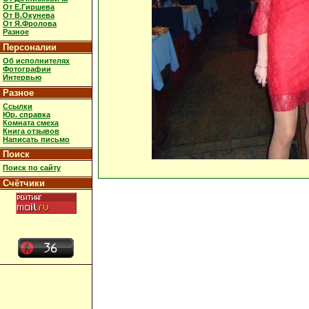
От Е.Гиршева
От В.Окунева
От Я.Фролова
Разное
Персоналии
Об исполнителях
Фотографии
Интервью
Разное
Ссылки
Юр. справка
Комната смеха
Книга отзывов
Написать письмо
Поиск
Поиск по сайту
Счётчики