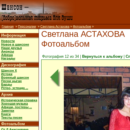
Главная
»
Персоналии
»
Светлана Астахова
»
Фотоальбом
»
Светлана АСТАХОВА
Информация
Фотоальбом
Новости
Новое в шансоне
Наши друзья
Анонсы
Афиша
Фотография 12 из 34 |
Вернуться к альбому
|
С
Награды
Дискография
Шансон X
Истоки
Военный шансон
Песни цыган
Барды
Ретро, эстрада ...
Архив
Историческая справка
Хорошая музыка
Афиши, постеры ...
Заметки
Книги
Тексты песен
Фотоальбом
От Д.Анискевича