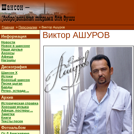
Главная
»
Персоналии
» Виктор Ашуров
Виктор АШУРОВ
Информация
Новости
Новое в шансоне
Наши друзья
Анонсы
Афиша
Награды
Дискография
Шансон X
Истоки
Военный шансон
Песни цыган
Барды
Ретро, эстрада ...
Архив
Историческая справка
Хорошая музыка
Афиши, постеры ...
Заметки
Книги
Тексты песен
Фотоальбом
От Д.Анискевича