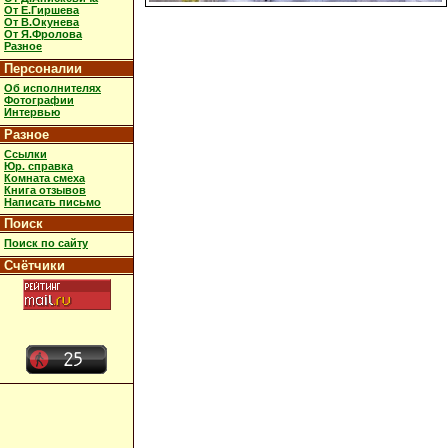
От Е.Гиршева
От В.Окунева
От Я.Фролова
Разное
Персоналии
Об исполнителях
Фотографии
Интервью
Разное
Ссылки
Юр. справка
Комната смеха
Книга отзывов
Написать письмо
Поиск
Поиск по сайту
Счётчики