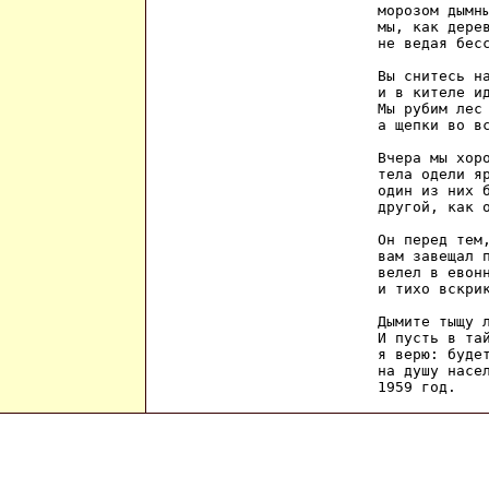
морозом дымны
мы, как дерев
не ведая бесс
Вы снитесь на
и в кителе ид
Мы рубим лес 
а щепки во вс
Вчера мы хоро
тела одели яр
один из них б
другой, как о
Он перед тем,
вам завещал п
велел в евонн
и тихо вскрик
Дымите тыщу л
И пусть в тай
я верю: будет
на душу насел