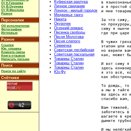
Кубинская разлука
в языкознанье
От Е.Гиршева
Личное свидание
а я простой с
От В.Окунева
От Я.Фролова
Лондон - милый городок
и мне товарищ
Разное
Медвежье танго
Никита
За что сижу, 
Персоналии
Окурочек
но прокуроры,
Об исполнителях
Осенний романс
сижу я нынче 
Фотографии
Песенка свободы
где при царе 
Интервью
Песня Молотова
Разное
Песня слепого
В чужих греха
Ссылки
Семеечка
этапом шли на
Юр. справка
Советская лесбийская
но верили вам
Комната смеха
Советская пасхальная
как, может бы
Книга отзывов
Товарищ Сталин
Написать письмо
Товарищ Сталин
И вот сижу я 
Поиск
Товарищ Сталин
здесь конвоир
Поиск по сайту
Юз-Фу
я это всё, ко
как обострень
Счётчики
То дождь, то 
а мы в тайге 
вы здесь из и
спасибо вам, 
Вам тяжелей, 
заботитесь в 
шагаете в кре
дымите трубко
И мы нелёгкий