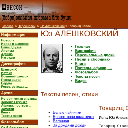
Главная
»
Персоналии
»
Юз Алешковский
» Товарищ Сталин
Юз АЛЕШКОВСКИЙ
Информация
Новости
Новое в шансоне
Главная
Наши друзья
Биография
Анонсы
Афиша
Персональные диски
Награды
Песни в сборниках
Книги
Дискография
Постеры, афиши, ...
Шансон X
Фотоальбом
Истоки
Тексты песен
Военный шансон
Песни цыган
Видео
Барды
Ретро, эстрада ...
Архив
Тексты песен, стихи
Историческая справка
Хорошая музыка
Афиши, постеры ...
Товарищ 
Заметки
Белые чайнички
Книги
Тексты песен
Брезентовая палаточка
Исп.: Юз Алеш
Вагонная
Фотоальбом
За дождями дожди
Товарищ Стали
От Д.Анискевича