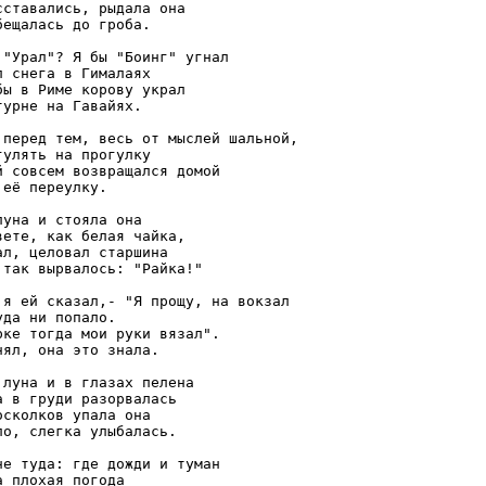
сставались, рыдала она

ещалась до гроба.

 "Урал"? Я бы "Боинг" угнал

 снега в Гималаях

бы в Риме корову украл

урне на Гавайях.

 перед тем, весь от мыслей шальной,

улять на прогулку

й совсем возвращался домой

её переулку.

уна и стояла она

вете, как белая чайка,

ал, целовал старшина

 так вырвалось: "Райка!"

 я ей сказал,- "Я прощу, на вокзал

да ни попало.

рке тогда мои руки вязал".

нял, она это знала.

 луна и в глазах пелена

а в груди разорвалась

сколков упала она

по, слегка улыбалась.

не туда: где дожди и туман

 плохая погода
