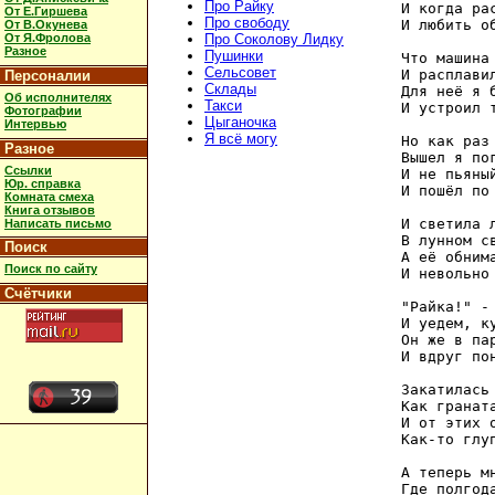
Про Райку
И когда ра
От Е.Гиршева
Про свободу
И любить об
От В.Окунева
От Я.Фролова
Про Соколову Лидку
Разное
Пушинки
Что машина
Сельсовет
И расплавил
Персоналии
Склады
Для неё я 
Об исполнителях
Такси
И устроил т
Фотографии
Цыганочка
Интервью
Я всё могу
Но как раз
Разное
Вышел я пог
Ссылки
И не пьяны
Юр. справка
И пошёл по 
Комната смеха
Книга отзывов
И светила л
Написать письмо
В лунном с
Поиск
А её обним
Поиск по сайту
И невольно
Счётчики
"Райка!" -
И уедем, ку
Он же в па
И вдруг по
Закатилась
Как гранат
И от этих о
Как-то глу
А теперь м
Где полгода