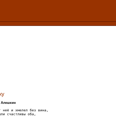
ку
й Алешкин
т неё и хмелел без вина,

ли счастливы оба,
