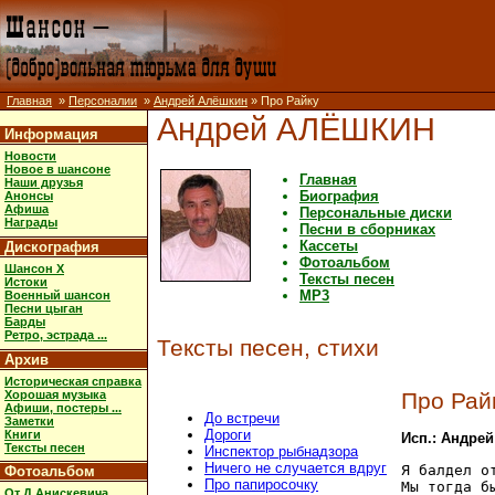
Главная
»
Персоналии
»
Андрей Алёшкин
» Про Райку
Андрей АЛЁШКИН
Информация
Новости
Новое в шансоне
Главная
Наши друзья
Биография
Анонсы
Афиша
Персональные диски
Награды
Песни в сборниках
Кассеты
Дискография
Фотоальбом
Шансон X
Тексты песен
Истоки
MP3
Военный шансон
Песни цыган
Барды
Ретро, эстрада ...
Тексты песен, стихи
Архив
Историческая справка
Хорошая музыка
Про Рай
Афиши, постеры ...
До встречи
Заметки
Дороги
Книги
Исп.: Андре
Тексты песен
Инспектор рыбнадзора
Ничего не случается вдруг
Я балдел о
Фотоальбом
Про папиросочку
Мы тогда бы
От Д.Анискевича