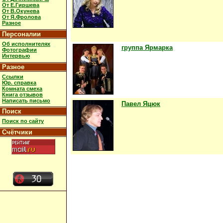
От Е.Гиршева
От В.Окунева
От Я.Фролова
Разное
Персоналии
Об исполнителях
группа Ярмарка
Фотографии
Интервью
Разное
Ссылки
Юр. справка
Комната смеха
Книга отзывов
Написать письмо
Павел Яцюк
Поиск
Поиск по сайту
Счётчики