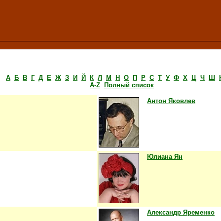
А
Б
В
Г
Д
Е
Ж
З
И
Й
К
Л
М
Н
О
П
Р
С
Т
У
Ф
Х
Ц
Ч
Ш
A-Z
Полный список
Антон Яковлев
Юлиана Ян
Александр Яременко