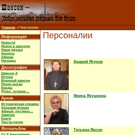
Главная
» Персоналии
Персоналии
Информация
Новости
Новое в шансоне
Наши друзья
Анонсы
Афиша
Награды
Андрей Ягунов
Дискография
Шансон X
Истоки
Военный шансон
Песни цыган
Барды
Ретро, эстрада ...
Ирина Якушкина
Архив
Историческая справка
Хорошая музыка
Афиши, постеры ...
Заметки
Книги
Тексты песен
Фотоальбом
Татьяна Янсон
От Д.Анискевича