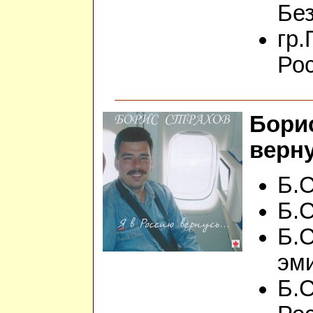
Без
гр.
Ро
Борис
верну
Б.С
Б.С
Б.С
эм
Б.С