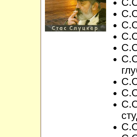
С.
С.С
С.
С.
С.
С.С
гл
С.С
С.С
С.С
ст
С.С