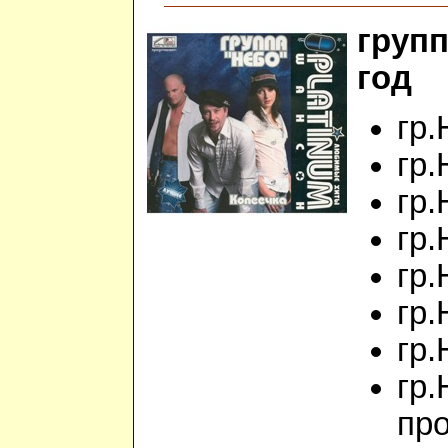
групп
год
гр.
гр.
гр.
гр.
гр.
гр.
гр.
гр.
пр