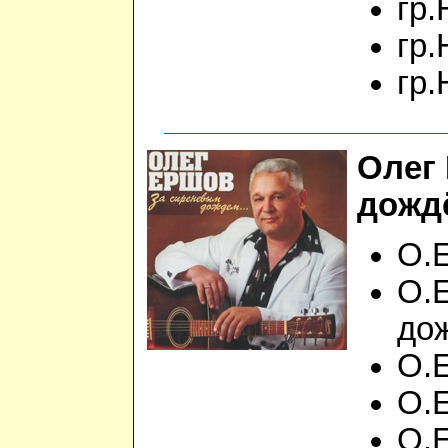
гр.
гр.
гр.
Олег
дождё
О.Е
О.
до
О.
О.
О.