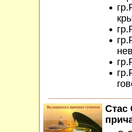
гр.
кр
гр.
гр.
не
гр.
гр.
гов
Стас 
прич