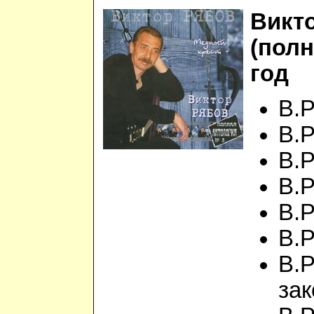
Викт
(полн
год
В.Р
В.Р
В.Р
В.Р
В.Р
В.
В.
за