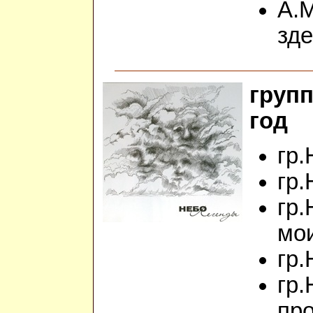
А.М
зде
групп
год
гр.
гр.
гр.
мо
гр.
гр.
пр