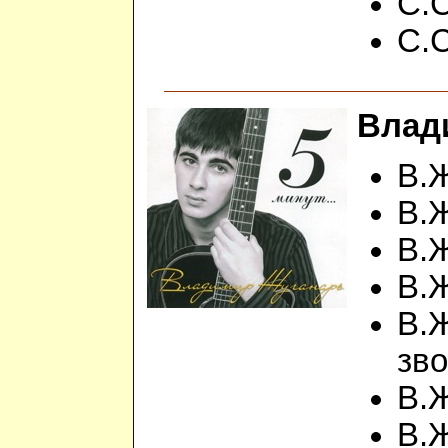
С.С
С.С
Влади
В.Ж
В.Ж
В.Ж
В.Ж
В.
зво
В.Ж
В.Ж