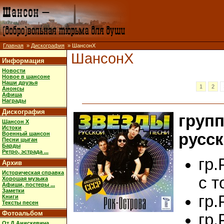
Главная
»
Дискография
» ШансонX
ШансонX
Информация
Новости
Новое в шансоне
Наши друзья
1
2
Анонсы
Афиша
Награды
Дискография
групп
Шансон X
Истоки
Военный шансон
русск
Песни цыган
Барды
Ретро, эстрада ...
гр.
Архив
Историческая справка
с т
Хорошая музыка
Афиши, постеры ...
Заметки
гр.
Книги
Тексты песен
Фотоальбом
гр.
От Д.Анискевича