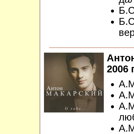
Б.С
Б.С
вер
Антон
2006 
А.М
А.
А.М
лю
А.М