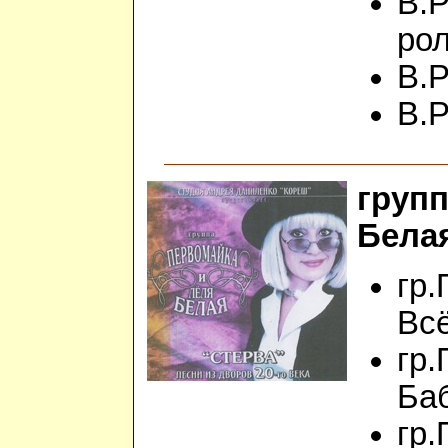
В.
ро
В.Р
В.Р
груп
Белая
гр.
Всё
гр.
Ба
гр.