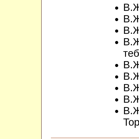
В.Ж
В.Ж
В.Ж
В.Ж
теб
В.Ж
В.Ж
В.Ж
В.Ж
В.Ж
То