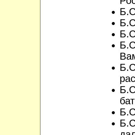
Ро
Б.С
Б.С
Б.С
Б.С
Ва
Б.С
ра
Б.
ба
Б.С
Б.С
да