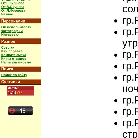
От Е.Гиршева
со
От В.Окунева
От Я.Фролова
Разное
гр.
Персоналии
Об исполнителях
гр.
Фотографии
Интервью
утр
Разное
Ссылки
гр.
Юр. справка
Комната смеха
Книга отзывов
Написать письмо
гр.
Поиск
гр.
Поиск по сайту
Счётчики
но
гр.
гр.
гр.
стр