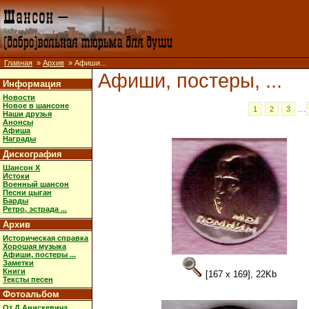
Главная
»
Архив
» Афиши...
Афиши, постеры, ...
Информация
Новости
Новое в шансоне
...
1
2
3
Наши друзья
Анонсы
Афиша
Награды
Дискография
Шансон X
Истоки
Военный шансон
Песни цыган
Барды
Ретро, эстрада ...
Архив
Историческая справка
Хорошая музыка
Афиши, постеры ...
Заметки
Книги
[167 x 169], 22Kb
Тексты песен
Фотоальбом
От Д.Анискевича