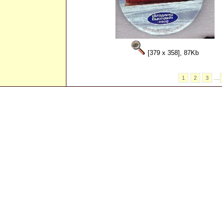
[379 x 358], 87Kb
...
1
2
3