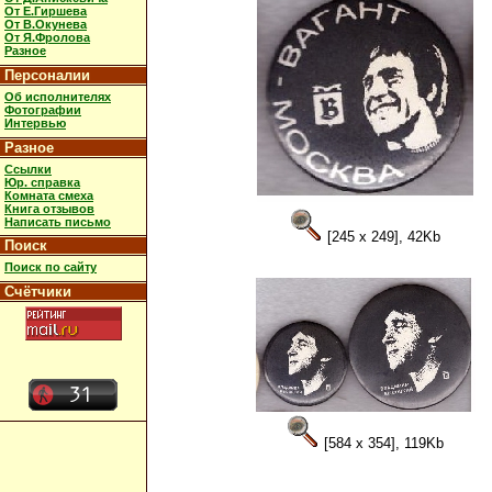
От Е.Гиршева
От В.Окунева
От Я.Фролова
Разное
Персоналии
Об исполнителях
Фотографии
Интервью
Разное
Ссылки
Юр. справка
Комната смеха
Книга отзывов
Написать письмо
[245 x 249], 42Kb
Поиск
Поиск по сайту
Счётчики
[584 x 354], 119Kb