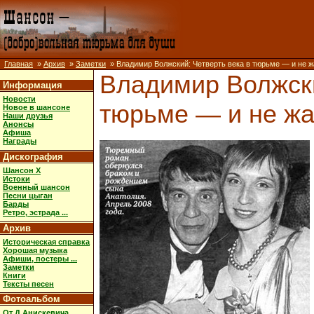
Главная
»
Архив
»
Заметки
» Владимир Волжский: Четверть века в тюрьме — и не 
Владимир Волжски
Информация
Новости
тюрьме — и не ж
Новое в шансоне
Наши друзья
Анонсы
Афиша
Награды
Дискография
Шансон X
Истоки
Военный шансон
Песни цыган
Барды
Ретро, эстрада ...
Архив
Историческая справка
Хорошая музыка
Афиши, постеры ...
Заметки
Книги
Тексты песен
Фотоальбом
От Д.Анискевича