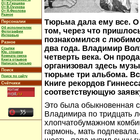
От Е.Гиршева
От В.Окунева
От Я.Фролова
Разное
Тюрьма дала ему все. О
Персоналии
Об исполнителях
том, через что пришлос
Фотографии
Интервью
познакомился с любимо
Разное
два года. Владимир Вол
Ссылки
Юр. справка
четверть века. Он прода
Комната смеха
Книга отзывов
Написать письмо
организовал здесь музы
Поиск
тюрьме три альбома. Вс
Поиск по сайту
Книге рекордов Гиннесс
Счётчики
соответствующую заявк
Это была обыкновенная с
Владимира по тридцать л
хлопчатобумажном комбин
гармонь, мать подпевала