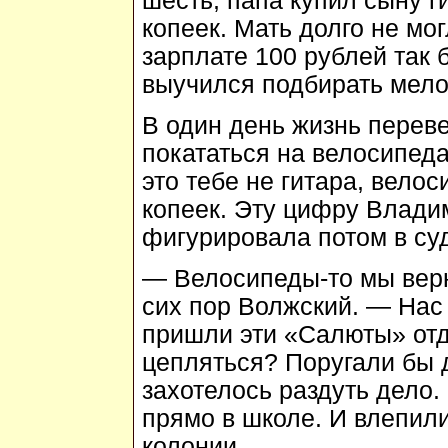
шесть, папа купил сыну г
копеек. Мать долго не мог
зарплате 100 рублей так
выучился подбирать мело
В один день жизнь перев
покататься на велосипеда
это тебе не гитара, вело
копеек. Эту цифру Влади
фигурировала потом в су
— Велосипеды-то мы верн
сих пор Волжский. — Нас 
пришли эти «Салюты» отд
цепляться? Поругали бы д
захотелось раздуть дело
прямо в школе. И влепили
колонии.