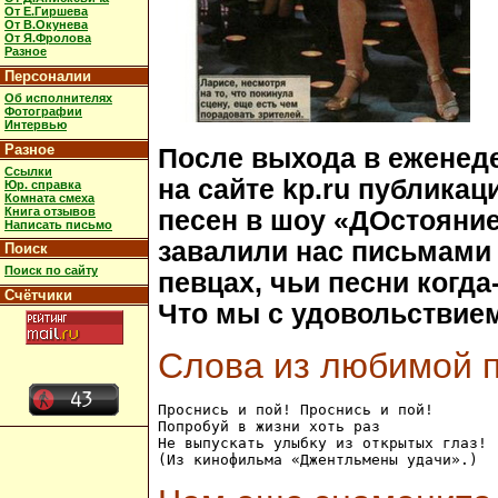
От Е.Гиршева
От В.Окунева
От Я.Фролова
Разное
Персоналии
Об исполнителях
Фотографии
Интервью
Разное
После выхода в еженедел
Ссылки
на сайте kp.ru публика
Юр. справка
Комната смеха
Книга отзывов
песен в шоу «ДОстояни
Написать письмо
завалили нас письмами 
Поиск
Поиск по сайту
певцах, чьи песни когд
Счётчики
Что мы с удовольствие
Слова из любимой 
Проснись и пой! Проснись и пой! 

Попробуй в жизни хоть раз 

Не выпускать улыбку из открытых глаз!  