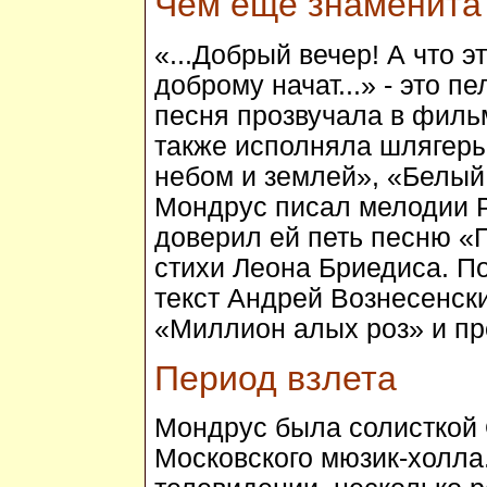
Чем еще знаменита
«...Добрый вечер! А что э
доброму начат...» - это 
песня прозвучала в филь
также исполняла шлягеры
небом и землей», «Белый
Мондрус писал мелодии 
доверил ей петь песню «
стихи Леона Бриедиса. По
текст Андрей Вознесенски
«Миллион алых роз» и пр
Период взлета
Мондрус была солисткой 
Московского мюзик-холла.