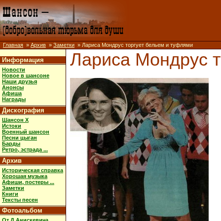
Главная
»
Архив
»
Заметки
» Лариса Мондрус торгует бельем и туфлями
Лариса Мондрус т
Информация
Новости
Новое в шансоне
Наши друзья
Анонсы
Афиша
Награды
Дискография
Шансон X
Истоки
Военный шансон
Песни цыган
Барды
Ретро, эстрада ...
Архив
Историческая справка
Хорошая музыка
Афиши, постеры ...
Заметки
Книги
Тексты песен
Фотоальбом
От Д.Анискевича