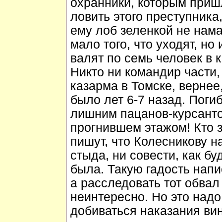
охранники, которым пришл
ловить этого преступника,
ему лоб зеленкой не нама
мало того, что уходят, н
валят по семь человек в к
Никто ни командир части
казарма в Томске, вернее
было лет 6-7 назад. Поги
лишним пацанов-курсанто
прогнившем этажом! Кто з
пишут, что Колесникову н
стыда, ни совести, как б
была. Такую гадость напис
а расследовать тот обвал
неинтересно. Но это надо
добиваться наказания ви