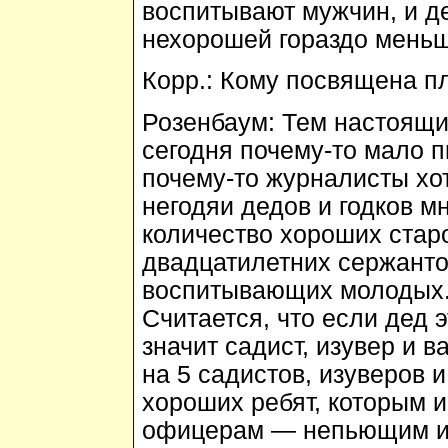
воспитывают мужчин, и д
нехорошей гораздо меньше
Корр.:
Кому посвящена пл
Розенбаум:
Тем настоящим
сегодня почему-то мало п
почему-то журналисты хот
негодяи дедов и годков м
количество хороших стар
двадцатилетних сержанто
воспитывающих молодых. 
Считается, что если дед э
значит садист, изувер и в
на 5 садистов, изуверов 
хороших ребят, которым и
офицерам — непьющим и 