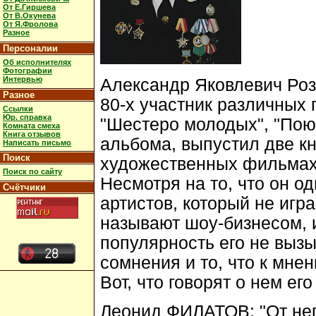
От Е.Гиршева
От В.Окунева
От Я.Фролова
Разное
Персоналии
Об исполнителях
Фотографии
Интервью
Александр Яковлевич Роз
Разное
80-х участник различных г
Ссылки
Юр. справка
"Шестеро молодых", "Пою
Комната смеха
Книга отзывов
альбома, выпустил две кн
Написать письмо
Поиск
художественных фильмах
Поиск по сайту
Несмотря на то, что он о
Счётчики
артистов, который не игра
называют шоу-бизнесом, и
популярность его не вызы
сомнения и то, что к мне
Вот, что говорят о нем его
Леонид ФИЛАТОВ
: "От н