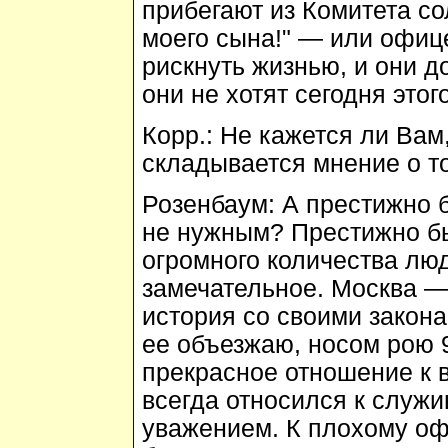
прибегают из Комитета со
моего сына!" — или офиц
рискнуть жизнью, и они д
они не хотят сегодня этог
Корр.:
Не кажется ли Вам,
складывается мнение о т
Розенбаум:
А престижно 
не нужным? Престижно б
огромного количества лю
замечательное. Москва —
история со своими закона
ее объезжаю, носом рою 9
прекрасное отношение к 
всегда относился к служ
уважением. К плохому оф