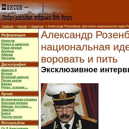
Главная
»
Архив
»
Заметки
» Александр Розенбаум: Для меня национальная идея Ро
Александр Розенб
Информация
Новости
национальная иде
Новое в шансоне
Наши друзья
Анонсы
Афиша
воровать и пить
Награды
Дискография
Эксклюзивное интерв
Шансон X
Истоки
Военный шансон
Песни цыган
Барды
Ретро, эстрада ...
Архив
Историческая справка
Хорошая музыка
Афиши, постеры ...
Заметки
Книги
Тексты песен
Фотоальбом
От Д.Анискевича