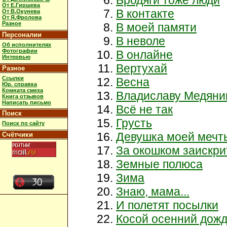
От Е.Гиршева
В контакте
От В.Окунева
От Я.Фролова
Разное
В моей памяти
Персоналии
В неволе
Об исполнителях
Фотографии
В онлайне
Интервью
Вертухай
Разное
Ссылки
Весна
Юр. справка
Комната смеха
Владиславу Медяни
Книга отзывов
Написать письмо
Всё не так
Поиск
Грусть
Поиск по сайту
Девушка моей мечт
Счётчики
За окошком заискри
Земные полюса
Зима
Знаю, мама...
И полетят посылки
Косой осенний дож