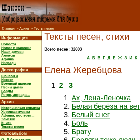
Главная
»
Архив
» Тесты песен
Тексты песен, стихи
Информация
Новости
Новое в шансоне
Всего песен: 32693
Наши друзья
Анонсы
А
Б
В
Г
Д
Е
Ж
З
И
К
Афиша
Награды
Елена Жеребцова
Дискография
Шансон X
Истоки
1
2
3
Военный шансон
Песни цыган
Барды
Ретро, эстрада ...
Ах, Лена-Леночка
Архив
Белая берёза на ве
Историческая справка
Хорошая музыка
Белый снег
Афиши, постеры ...
Заметки
Боль
Книги
Тексты песен
Брату
Фотоальбом
Бродяги тоже люди
От Д.Анискевича