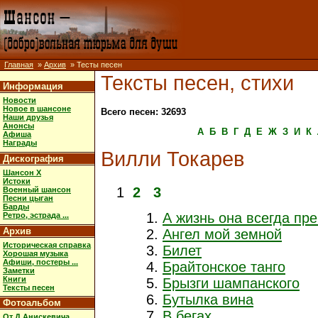
Главная
»
Архив
» Тесты песен
Тексты песен, стихи
Информация
Новости
Новое в шансоне
Всего песен: 32693
Наши друзья
Анонсы
А
Б
В
Г
Д
Е
Ж
З
И
К
Афиша
Награды
Вилли Токарев
Дискография
Шансон X
Истоки
1
2
3
Военный шансон
Песни цыган
Барды
А жизнь она всегда пр
Ретро, эстрада ...
Архив
Ангел мой земной
Историческая справка
Билет
Хорошая музыка
Афиши, постеры ...
Брайтонское танго
Заметки
Книги
Брызги шампанского
Тексты песен
Бутылка вина
Фотоальбом
В бегах
От Д.Анискевича