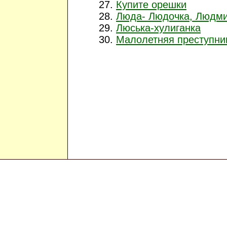
Купите орешки
Люда- Людочка, Людм
Люська-хулиганка
Малолетняя преступни