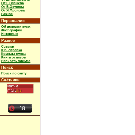
От Е.Гиршева
От В.Окунева
От Я.Фролова
Разное
Персоналии
Об исполнителях
Фотографии
Интервью
Разное
Ссылки
Юр. справка
Комната смеха
Книга отзывов
Написать письмо
Поиск
Поиск по сайту
Счётчики