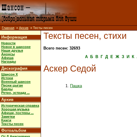
Главная
»
Архив
» Тесты песен
Тексты песен, стихи
Информация
Новости
Новое в шансоне
Всего песен: 32693
Наши друзья
Анонсы
А
Б
В
Г
Д
Е
Ж
З
И
К
Афиша
Награды
Аскер Седой
Дискография
Шансон X
Истоки
Военный шансон
Песни цыган
Пашка
Барды
Ретро, эстрада ...
Архив
Историческая справка
Хорошая музыка
Афиши, постеры ...
Заметки
Книги
Тексты песен
Фотоальбом
От Д.Анискевича