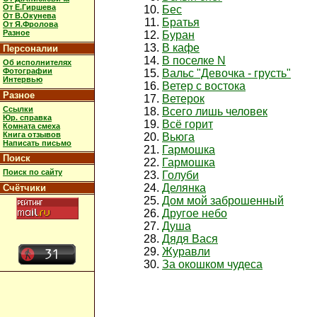
От Е.Гиршева
Бес
От В.Окунева
Братья
От Я.Фролова
Разное
Буран
В кафе
Персоналии
В поселке N
Об исполнителях
Фотографии
Вальс "Девочка - грусть"
Интервью
Ветер с востока
Разное
Ветерок
Ссылки
Всего лишь человек
Юр. справка
Всё горит
Комната смеха
Книга отзывов
Вьюга
Написать письмо
Гармошка
Поиск
Гармошка
Поиск по сайту
Голуби
Делянка
Счётчики
Дом мой заброшенный
Другое небо
Душа
Дядя Вася
Журавли
За окошком чудеса