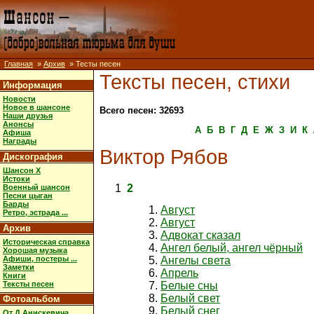
Главная
»
Архив
» Тесты песен
Тексты песен, стихи
Информация
Новости
Новое в шансоне
Всего песен: 32693
Наши друзья
Анонсы
А
Б
В
Г
Д
Е
Ж
З
И
К
Афиша
Награды
Виктор Рябов
Дискография
Шансон X
Истоки
1
2
Военный шансон
Песни цыган
Барды
Август
Ретро, эстрада ...
Август
Архив
Адвокат сказал
Историческая справка
Ангел белый, ангел чёрный
Хорошая музыка
Афиши, постеры ...
Ангелы света
Заметки
Апрель
Книги
Тексты песен
Белые сны
Белый свет
Фотоальбом
Белый снег
От Д.Анискевича