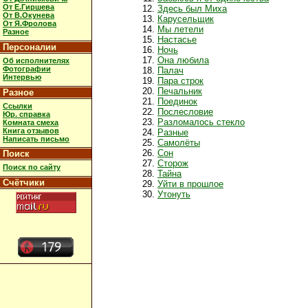
От Е.Гиршева
Здесь был Миха
От В.Окунева
Карусельщик
От Я.Фролова
Мы летели
Разное
Настасье
Персоналии
Ночь
Она любила
Об исполнителях
Фотографии
Палач
Интервью
Пара строк
Печальник
Разное
Поединок
Ссылки
Послесловие
Юр. справка
Разломалось стекло
Комната смеха
Книга отзывов
Разные
Написать письмо
Самолёты
Сон
Поиск
Сторож
Поиск по сайту
Тайна
Счётчики
Уйти в прошлое
Утонуть