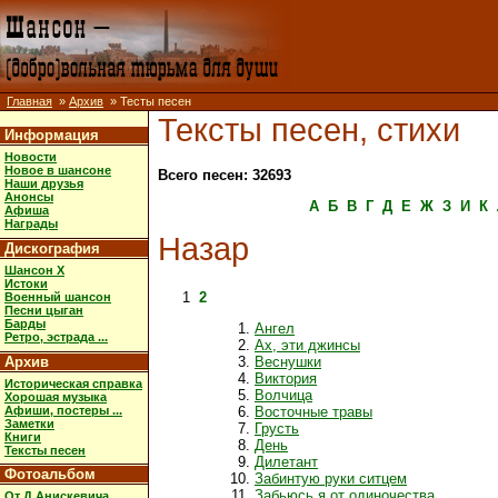
Главная
»
Архив
» Тесты песен
Тексты песен, стихи
Информация
Новости
Новое в шансоне
Всего песен: 32693
Наши друзья
Анонсы
А
Б
В
Г
Д
Е
Ж
З
И
К
Афиша
Награды
Назар
Дискография
Шансон X
Истоки
1
2
Военный шансон
Песни цыган
Барды
Ангел
Ретро, эстрада ...
Ах, эти джинсы
Архив
Веснушки
Виктория
Историческая справка
Волчица
Хорошая музыка
Афиши, постеры ...
Восточные травы
Заметки
Грусть
Книги
День
Тексты песен
Дилетант
Фотоальбом
Забинтую руки ситцем
Забьюсь я от одиночества
От Д.Анискевича