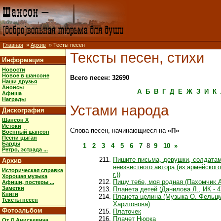
Главная
»
Архив
» Тесты песен
Тексты песен, стихи
Информация
Новости
Новое в шансоне
Всего песен: 32690
Наши друзья
Анонсы
А
Б
В
Г
Д
Е
Ж
З
И
К
Афиша
Награды
Устами народа
Дискография
Шансон X
Истоки
Слова песен, начинающиеся на
«П»
Военный шансон
Песни цыган
Барды
1
2
3
4
5
6
7
8
9
10
»
Ретро, эстрада ...
Пишите письма, девушки, солдатам
Архив
неизвестного автора (из армейског
Историческая справка
г.))
Хорошая музыка
Пишу тебе, моя родная (Пахомчик А.
Афиши, постеры ...
Заметки
Планета детей (Данилова Л., ИК - 4
Книги
Планета целина (Музыка О. Фельц
Тексты песен
Харитонова)
Фотоальбом
Платочек
Плачет Нюрка
От Д.Анискевича