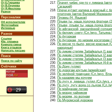
Плачет чибис где-то у лимана (авт
От Е.Гиршева
От В.Окунева
Сагацкий)
От Я.Фролова
Плечи кутает калина в красный с б
Разное
платочек (автор Валерий Мазманян
Персоналии
Пловец (Н. Языков)
Плыви ты, наша лодочка блатная (2
Об исполнителях
Плыви, плыви ты, наша лодка блат
Фотографии
Интервью
По афганской, раскалённой солнце
По белому снегу (Сл./муз. Татьяна
Разное
По бугоркам
Ссылки
По бугоркам, по низким косогорам (
Юр. справка
По весне то было, весне красныя (С
Комната смеха
народные)
Книга отзывов
Написать письмо
По диким степям Забайкалья (1 вар
По диким степям Забайкалья (2 вар
Поиск
По диким степям Забайкалья (3 вар
Поиск по сайту
По диким степям Забайкалья (4-й в
Счётчики
По Дону гуляет
По дорогам крутым (армейская)
По зелёной травушке (Сл./муз. Вл
По казарме мы кочуем
По лугу я, девица, гулял (Сл./муз.
По лугу, лугу вода со льдом (Сл./м
По майданам летаю
По морде чайником
По морям, по волнам
По Муромской дорожке