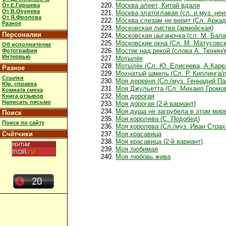
Москва алеет, Китай вдали
От Е.Гиршева
От В.Окунева
Москва златоглавая (сл. и муз. не
От Я.Фролова
Москва слезам не верит (Сл. Арка
Разное
Московская листва (армейская)
Персоналии
Московская цыганочка (сл. М. Бал
Московские окна (Сл. М. Матусовск
Об исполнителях
Мостик над рекой (слова А. Тюнин/м
Фотографии
Интервью
Мотылёк
Мотылёк (Сл. Ю. Елисеева, А.Каре
Разное
Мохнатый шмель (Сл. Р. Киплинга/п
Ссылки
Моя деревня (Сл./муз. Геннадий Па
Юр. справка
Моя Джульетта (Сл. Михаил Громов
Комната смеха
Моя дорогая
Книга отзывов
Написать письмо
Моя дорогая (2-й вариант)
Моя душа не загрубела в этом мире
Поиск
Моя королева (С. Подобед)
Поиск по сайту
Моя королева (Сл./муз. Иван Страх
Счётчики
Моя красавица
Моя красавица (2-й вариант)
Моя любимая
Моя любовь жива