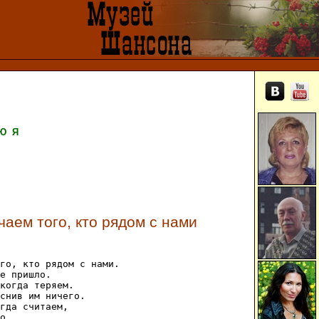
Ю
Я
аем того, кто рядом с нами
го, кто рядом с нами.

е пришло.

когда теряем.

снив им ничего.

гда считаем,

о...
