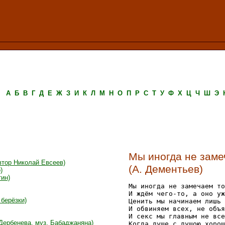
А
Б
В
Г
Д
Е
Ж
З
И
К
Л
М
Н
О
П
Р
С
Т
У
Ф
Х
Ц
Ч
Ш
Э
Мы иногда не замеч
втор Николай Евсеев)
(А. Дементьев)
)
ин)
Мы иногда не замечаем то
И ждём чего-то, а оно уж
берёзки)
Ценить мы начинаем лишь 
И обвиняем всех, не объя
И секс мы главным не все
 Дербенева, муз. Бабаджаняна)
Когда душе с душою хорош