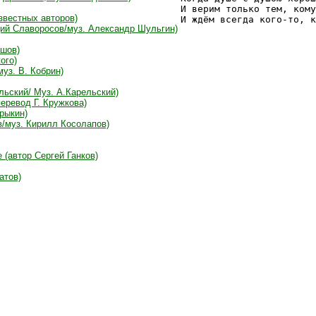
И верим только тем, кому
известных авторов)
И ждём всегда кого-то, к
дий Славоросов/муз. Александр Шульгин)
ашов)
ого)
уз. В. Кобрин)
льский/ Муз. А.Карельский)
еревод Г. Кружкова)
рыкин)
/муз. Кирилл Косолапов)
 (автор Сергей Ганков)
атов)