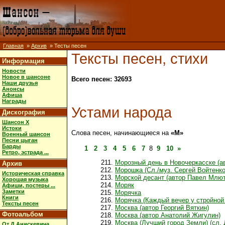
Главная
»
Архив
» Тесты песен
Тексты песен, стихи
Информация
Новости
Новое в шансоне
Всего песен: 32693
Наши друзья
Анонсы
Афиша
Награды
Устами народа
Дискография
Шансон X
Истоки
Слова песен, начинающиеся на
«М»
Военный шансон
Песни цыган
Барды
1
2
3
4
5
6
7
8
9
10
»
Ретро, эстрада ...
Морозный день в Новочеркасске (а
Архив
Морошка (Сл./муз. Сергей Войтенко
Историческая справка
Морской десант (автор Павел Млют
Хорошая музыка
Моряк
Афиши, постеры ...
Заметки
Морячка
Книги
Морячка (Каждый вечер у стройной 
Тексты песен
Москва (автор Георгий Вяткин)
Фотоальбом
Москва (автор Анатолий Жигулин)
Москва (Лучший город Земли) (сл.
От Д.Анискевича