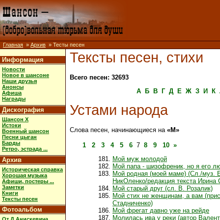
Главная
»
Архив
» Тесты песен
Тексты песен, стихи
Информация
Новости
Новое в шансоне
Всего песен: 32693
Наши друзья
Анонсы
А
Б
В
Г
Д
Е
Ж
З
И
К
Афиша
Награды
Устами народа
Дискография
Шансон X
Истоки
Слова песен, начинающиеся на
«М»
Военный шансон
Песни цыган
Барды
1
2
3
4
5
6
7
8
9
10
»
Ретро, эстрада ...
Мой муж молодой
Архив
Мой папа - шизофреник, но я его 
Историческая справка
Мой родная (моей маме) (Сл./муз. 
Хорошая музыка
НикОленко/редакция текста Ирина 
Афиши, постеры ...
Заметки
Мой старый друг (сл. В. Розалик)
Книги
Мой стих не женщинам, а вам (при
Тексты песен
Стадниченко)
Фотоальбом
Мой фрегат давно уже на рейде
Молилась ива у реки (автор Вален
От Д.Анискевича