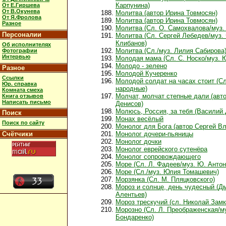
Карпунина)
От Е.Гиршева
От В.Окунева
Молитва (автор Ирина Товмосян)
От Я.Фролова
Молитва (автор Ирина Товмосян)
Разное
Молитва (Сл. О. Самохвалова/муз. 
Персоналии
Молитва (Сл. Сергей Лебедев/муз.
Клибанов)
Об исполнителях
Молитва (Сл./муз. Лилия Сабирова
Фотографии
Интервью
Молодая мама (Сл. С. Носко/муз. 
Молодо - зелено
Разное
Молодой Кучеренко
Ссылки
Молодой солдат на часах стоит (Сл
Юр. справка
народные)
Комната смеха
Молчат, молчат степные дали (авто
Книга отзывов
Написать письмо
Денисов)
Молюсь, Россия, за тебя (Василий 
Поиск
Монах весёлый
Поиск по сайту
Монолог для Бога (автор Сергей Вл
Счётчики
Монолог дочери-пьяницы
Монолог дочки
Монолог еврейского сутенёра
Монолог сопровождающего
Море (Сл. Л. Фадеев/муз. Ю. Антон
Море (Сл./муз. Юлия Томашевич)
Морзянка (Сл. М. Пляцковского)
Мороз и солнце, день чудесный (Д
Алентьев)
Мороз трескучий (сл. Николай Замк
Морозно (Сл. Л. Преображенская/му
Бондаренко)