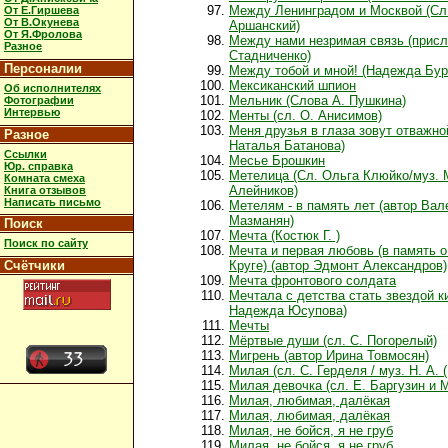
Между Ленинградом и Москвой (Сл.
От Е.Гиршева
От В.Окунева
Аршанский)
От Я.Фролова
Между нами незримая связь (присл
Разное
Стадниченко)
Персоналии
Между тобой и мной! (Надежда Бур
Мексиканский шпион
Об исполнителях
Мельник (Слова А. Пушкина)
Фотографии
Интервью
Менты (сл. О. Анисимов)
Меня друзья в глаза зовут отважно
Разное
Наталья Батанова)
Ссылки
Месье Брошкин
Юр. справка
Метелица (Сл. Ольга Клюйко/муз.
Комната смеха
Алейников)
Книга отзывов
Написать письмо
Метелям - в память лет (автор Вал
Мазманян)
Поиск
Мечта (Костюк Г. )
Поиск по сайту
Мечта и первая любовь (в память 
Счётчики
Круге) (автор Эдмонт Александров)
Мечта фронтового солдата
Мечтала с детства стать звездой к
Надежда Юсупова)
Мечты
Мёртвые души (сл. С. Погорелый)
Мигрень (автор Ирина Товмосян)
Милая (сл. С. Герделя / муз. Н. А. (
Милая девочка (сл. Е. Баргузин и М
Милая, любимая, далёкая
Милая, любимая, далёкая
Милая, не бойся, я не груб
Милая, не бойся, я не груб