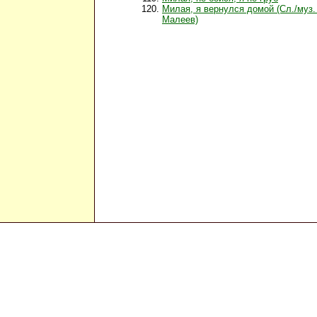
Милая, я вернулся домой (Сл./муз.
Малеев)