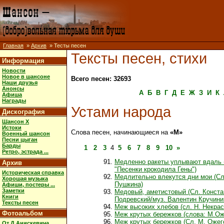
Главная
»
Архив
» Тесты песен
Тексты песен, стихи
Информация
Новости
Новое в шансоне
Всего песен: 32693
Наши друзья
Анонсы
А
Б
В
Г
Д
Е
Ж
З
И
К
Афиша
Награды
Устами народа
Дискография
Шансон X
Истоки
Слова песен, начинающиеся на
«М»
Военный шансон
Песни цыган
Барды
1
2
3
4
5
6
7
8
9
10
»
Ретро, эстрада ...
Медленно ракеты уплывают вдаль 
Архив
"Песенки крокодила Гены")
Историческая справка
Медлительно влекутся дни мои (Сл
Хорошая музыка
Пушкина)
Афиши, постеры ...
Заметки
Медовый, аметистовый (Сл. Конста
Книги
Подревский/муз. Валентин Кручини
Тексты песен
Меж высоких хлебов (сл. Н. Некрас
Фотоальбом
Меж крутых бережков (слова: М.Ож
Меж крутых бережков (Сл. М. Ожег
От Д.Анискевича