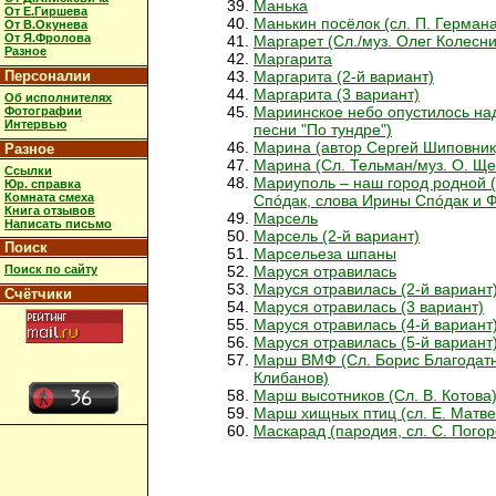
Манька
От Е.Гиршева
Манькин посёлок (сл. П. Германа
От В.Окунева
От Я.Фролова
Маргарет (Сл./муз. Олег Колесни
Разное
Маргарита
Персоналии
Маргарита (2-й вариант)
Маргарита (3 вариант)
Об исполнителях
Мариинское небо опустилось над
Фотографии
Интервью
песни "По тундре")
Марина (автор Сергей Шиповник
Разное
Марина (Сл. Тельман/муз. О. Ще
Ссылки
Мариуполь – наш город родной 
Юр. справка
Комната смеха
Спóдак, слова Ирины Спóдак и 
Книга отзывов
Марсель
Написать письмо
Марсель (2-й вариант)
Поиск
Марсельеза шпаны
Поиск по сайту
Маруся отравилась
Маруся отравилась (2-й вариант
Счётчики
Маруся отравилась (3 вариант)
Маруся отравилась (4-й вариант
Маруся отравилась (5-й вариант
Марш ВМФ (Сл. Борис Благодат
Клибанов)
Марш высотников (Сл. В. Котова
Марш хищных птиц (сл. Е. Матве
Маскарад (пародия, сл. С. Пого