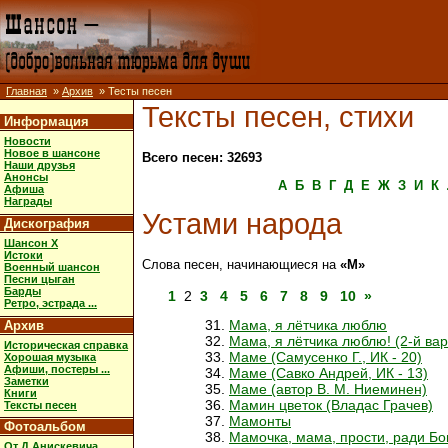
Главная
»
Архив
» Тесты песен
Тексты песен, стихи
Информация
Новости
Новое в шансоне
Всего песен: 32693
Наши друзья
Анонсы
А
Б
В
Г
Д
Е
Ж
З
И
К
Афиша
Награды
Устами народа
Дискография
Шансон X
Истоки
Слова песен, начинающиеся на
«М»
Военный шансон
Песни цыган
Барды
1
2
3
4
5
6
7
8
9
10
»
Ретро, эстрада ...
Мама, я лётчика люблю
Архив
Мама, я лётчика люблю! (2-й вар
Историческая справка
Маме (Самусенко Г., ИК - 20)
Хорошая музыка
Афиши, постеры ...
Маме (Савко Андрей, ИК - 13)
Заметки
Маме (автор В. М. Ниеминен)
Книги
Мамин цветок (Владас Грачев)
Тексты песен
Мамонты
Фотоальбом
Мамочка, мама, прости, ради Бо
От Д.Анискевича