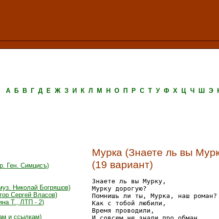
А
Б
В
Г
Д
Е
Ж
З
И
К
Л
М
Н
О
П
Р
С
Т
У
Ф
Х
Ц
Ч
Ш
Э
Мурка (Знаете ль вы Мурк
(19 вариант)
. Ген. Симцисъ)
Знаете ль вы Мурку,

муз. Николай Богряшов)
Мурку дорогую?

тор Сергей Власов)
Помнишь ли ты, Мурка, наш роман?

а Т., ЛТП - 2)
Как с тобой любили,

Время проводили,

ам и ссылкам)
И совсем не знали про обман.
