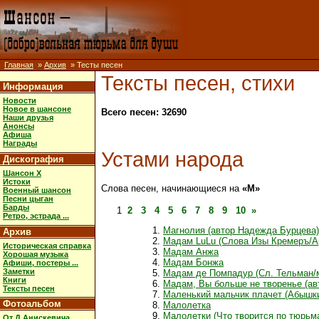
Главная
»
Архив
» Тесты песен
Тексты песен, стихи
Информация
Новости
Новое в шансоне
Всего песен: 32690
Наши друзья
Анонсы
Афиша
Награды
Устами народа
Дискография
Шансон X
Истоки
Слова песен, начинающиеся на
«М»
Военный шансон
Песни цыган
Барды
1
2
3
4
5
6
7
8
9
10
»
Ретро, эстрада ...
Магнолия (автор Надежда Бурцева)
Архив
Мадам LuLu (Слова Изы Кремеръ/Ар
Историческая справка
Мадам Анжа
Хорошая музыка
Мадам Бонжа
Афиши, постеры ...
Заметки
Мадам де Помпадур (Сл. Тельман/
Книги
Мадам, Вы больше не творенье (ав
Тексты песен
Маленький мальчик плачет (Абышкин
Фотоальбом
Малолетка
Малолетки (Что творится по тюрьм
От Д.Анискевича