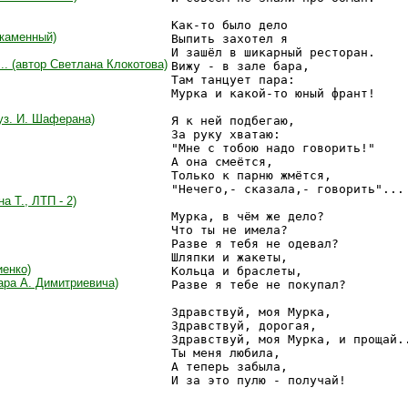
Как-то было дело

 каменный)
Выпить захотел я

И зашёл в шикарный ресторан.

. (автор Светлана Клокотова)
Вижу - в зале бара,

Там танцует пара:

Мурка и какой-то юный франт!

уз. И. Шаферана)
Я к ней подбегаю,

За руку хватаю:

"Мне с тобою надо говорить!"

А она смеётся,

Только к парню жмётся,

"Нечего,- сказала,- говорить"...

а Т., ЛТП - 2)
Мурка, в чём же дело?

Что ты не имела?

Разве я тебя не одевал?

Шляпки и жакеты,

енко)
Кольца и браслеты,

ара А. Димитриевича)
Разве я тебе не покупал?

Здравствуй, моя Мурка,

Здравствуй, дорогая,

Здравствуй, моя Мурка, и прощай..
Ты меня любила,

А теперь забыла,
