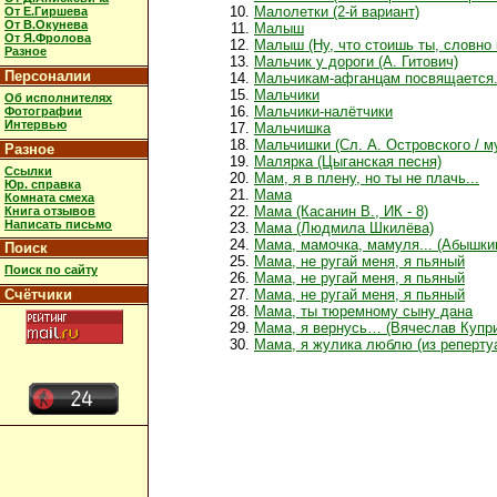
Малолетки (2-й вариант)
От Е.Гиршева
От В.Окунева
Малыш
От Я.Фролова
Малыш (Ну, что стоишь ты, словно
Разное
Мальчик у дороги (А. Гитович)
Персоналии
Мальчикам-афганцам посвящается..
Мальчики
Об исполнителях
Мальчики-налётчики
Фотографии
Интервью
Мальчишка
Мальчишки (Сл. А. Островского / м
Разное
Малярка (Цыганская песня)
Ссылки
Мам, я в плену, но ты не плачь...
Юр. справка
Мама
Комната смеха
Мама (Касанин В., ИК - 8)
Книга отзывов
Написать письмо
Мама (Людмила Шкилёва)
Мама, мамочка, мамуля... (Абышкин
Поиск
Мама, не ругай меня, я пьяный
Поиск по сайту
Мама, не ругай меня, я пьяный
Счётчики
Мама, не ругай меня, я пьяный
Мама, ты тюремному сыну дана
Мама, я вернусь… (Вячеслав Купри
Мама, я жулика люблю (из реперту