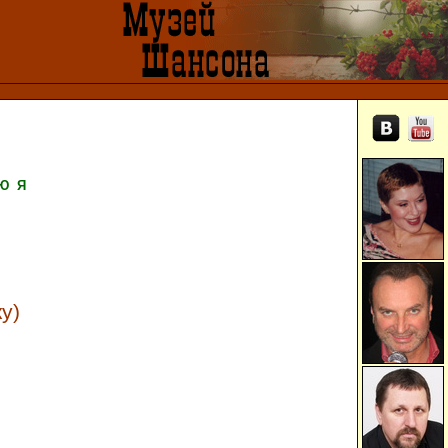
Ю
Я
у)