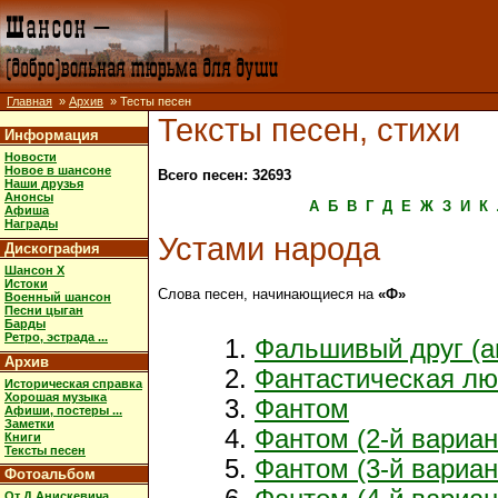
Главная
»
Архив
» Тесты песен
Тексты песен, стихи
Информация
Новости
Новое в шансоне
Всего песен: 32693
Наши друзья
Анонсы
А
Б
В
Г
Д
Е
Ж
З
И
К
Афиша
Награды
Устами народа
Дискография
Шансон X
Истоки
Слова песен, начинающиеся на
«Ф»
Военный шансон
Песни цыган
Барды
Ретро, эстрада ...
Фальшивый друг (а
Архив
Фантастическая л
Историческая справка
Хорошая музыка
Фантом
Афиши, постеры ...
Заметки
Фантом (2-й вариан
Книги
Тексты песен
Фантом (3-й вариан
Фотоальбом
От Д.Анискевича