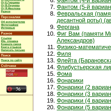
Фантом (4-й вариан
От Е.Гиршева
Фантом (5-й вариан
От В.Окунева
От Я.Фролова
Разное
Февральская (памя
Персоналии
десантной роты) (а
Об исполнителях
Фотографии
Фергана
Интервью
Фиг Вам (памяти М
Разное
Ссылки
Александров)
Юр. справка
Комната смеха
Физико-математиче
Книга отзывов
Написать письмо
Филя
Поиск
Флейта (Барановска
Поиск по сайту
Счётчики
Флибустьерская ли
Фома
Фонарики
Фонарики (2 вариан
Фонарики (3 вариан
Фонарики (4 вариан
Фонарики (5 вариан