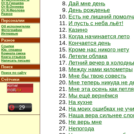
Дай мне день
От Е.Гиршева
От В.Окунева
День рожденье
От Я.Фролова
Разное
Есть не лишний помолч
Персоналии
И пусть с неба льёт!
Об исполнителях
Казино
Фотографии
Интервью
Когда начинается лето
Разное
Кончается день
Ссылки
Кроме нас никого нету
Юр. справка
Комната смеха
Летели облака
Книга отзывов
Написать письмо
Летний вечер в холодны
Поиск
Между нами километры
Поиск по сайту
Мне бы твою совесть
Счётчики
Мне теперь никуда не д
Мне эта осень как петля
Мы ещё вернёмся
На кухне
На моих ошибках не уч
Наша вера сильнее сло
Не верь мне
Непогода