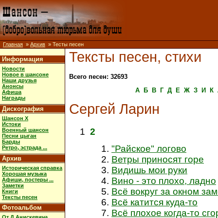
Главная
»
Архив
» Тесты песен
Тексты песен, стихи
Информация
Новости
Новое в шансоне
Всего песен: 32693
Наши друзья
Анонсы
А
Б
В
Г
Д
Е
Ж
З
И
К
Афиша
Награды
Сергей Ларин
Дискография
Шансон X
Истоки
1
2
Военный шансон
Песни цыган
Барды
"Райское" логово
Ретро, эстрада ...
Ветры приносят горе
Архив
Историческая справка
Видишь мои руки
Хорошая музыка
Вино - это плохо, ладно
Афиши, постеры ...
Заметки
Всё вокруг за окном за
Книги
Тексты песен
Всё катится куда-то
Фотоальбом
Всё плохое когда-то сго
От Д.Анискевича