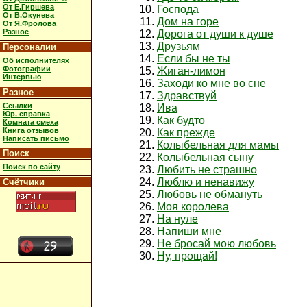
От Е.Гиршева
Господа
От В.Окунева
Дом на горе
От Я.Фролова
Разное
Дорога от души к душе
Друзьям
Персоналии
Если бы не ты
Об исполнителях
Фотографии
Жиган-лимон
Интервью
Заходи ко мне во сне
Разное
Здравствуй
Ссылки
Ива
Юр. справка
Как будто
Комната смеха
Книга отзывов
Как прежде
Написать письмо
Колыбельная для мамы
Поиск
Колыбельная сыну
Поиск по сайту
Любить не страшно
Люблю и ненавижу
Счётчики
Любовь не обмануть
Моя королева
На нуле
Напиши мне
Не бросай мою любовь
Ну, прощай!