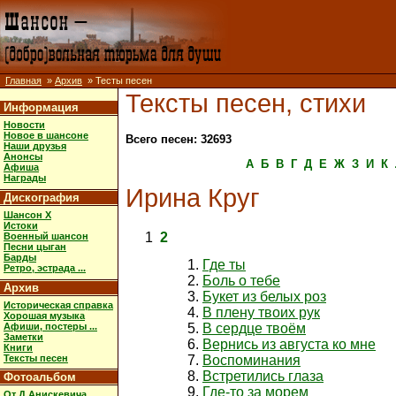
Главная
»
Архив
» Тесты песен
Тексты песен, стихи
Информация
Новости
Новое в шансоне
Всего песен: 32693
Наши друзья
Анонсы
А
Б
В
Г
Д
Е
Ж
З
И
К
Афиша
Награды
Ирина Круг
Дискография
Шансон X
Истоки
1
2
Военный шансон
Песни цыган
Барды
Где ты
Ретро, эстрада ...
Боль о тебе
Архив
Букет из белых роз
Историческая справка
В плену твоих рук
Хорошая музыка
Афиши, постеры ...
В сердце твоём
Заметки
Вернись из августа ко мне
Книги
Тексты песен
Воспоминания
Встретились глаза
Фотоальбом
Где-то за морем
От Д.Анискевича