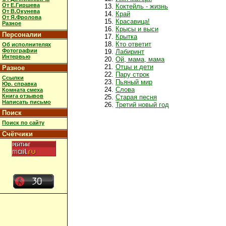
От Е.Гиршева
Коктейль - жизнь
От В.Окунева
Край
От Я.Фролова
Красавица!
Разное
Крысы и выси
Персоналии
Крытка
Кто ответит
Об исполнителях
Фотографии
Лабиринт
Интервью
Ой, мама, мама
Отцы и дети
Разное
Пару строк
Ссылки
Пьяный мир
Юр. справка
Слова
Комната смеха
Книга отзывов
Старая песня
Написать письмо
Третий новый год
Поиск
Поиск по сайту
Счётчики