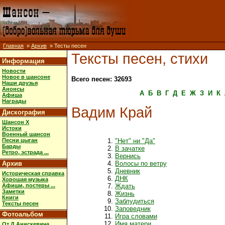
Главная
»
Архив
» Тесты песен
Тексты песен, стихи
Информация
Новости
Новое в шансоне
Всего песен: 32693
Наши друзья
Анонсы
А
Б
В
Г
Д
Е
Ж
З
И
К
Афиша
Награды
Вадим Край
Дискография
Шансон X
Истоки
Военный шансон
Песни цыган
"Нет" ни "Да"
Барды
В зачатке
Ретро, эстрада ...
Вернись
Архив
Волосы по ветру
Дневник
Историческая справка
ДНК
Хорошая музыка
Афиши, постеры ...
Ждать
Заметки
Жизнь
Книги
Заблудиться
Тексты песен
Заповедник
Фотоальбом
Игра словами
Имя матери
От Д.Анискевича