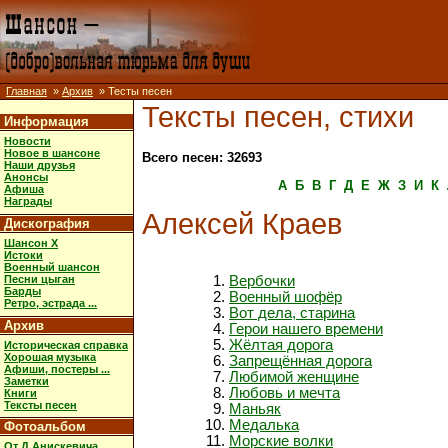
Главная
»
Архив
» Тесты песен
Тексты песен, стихи
Информация
Новости
Новое в шансоне
Всего песен: 32693
Наши друзья
Анонсы
А
Б
В
Г
Д
Е
Ж
З
И
К
Афиша
Награды
Алексей Краев
Дискография
Шансон X
Истоки
Военный шансон
Песни цыган
Вербочки
Барды
Военный шофёр
Ретро, эстрада ...
Вот дела, старина
Архив
Герои нашего времени
Жёлтая дорога
Историческая справка
Хорошая музыка
Запрещённая дорога
Афиши, постеры ...
Любимой женщине
Заметки
Любовь и мечта
Книги
Тексты песен
Маньяк
Медалька
Фотоальбом
Морские волки
От Д.Анискевича