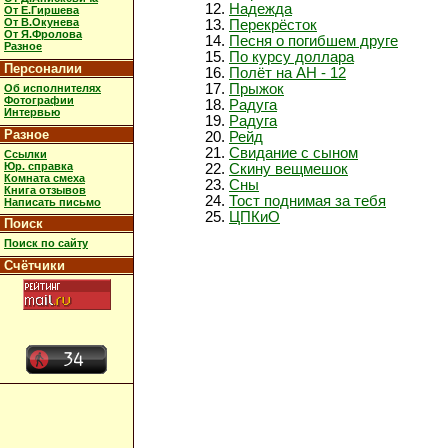
Надежда
От Е.Гиршева
От В.Окунева
Перекрёсток
От Я.Фролова
Песня о погибшем друге
Разное
По курсу доллара
Персоналии
Полёт на АН - 12
Прыжок
Об исполнителях
Фотографии
Радуга
Интервью
Радуга
Разное
Рейд
Свидание с сыном
Ссылки
Юр. справка
Скину вещмешок
Комната смеха
Сны
Книга отзывов
Тост поднимая за тебя
Написать письмо
ЦПКиО
Поиск
Поиск по сайту
Счётчики