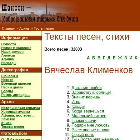
Главная
»
Архив
» Тесты песен
Тексты песен, стихи
Информация
Новости
Новое в шансоне
Всего песен: 32693
Наши друзья
Анонсы
А
Б
В
Г
Д
Е
Ж
З
И
К
Афиша
Награды
Вячеслав Клименков
Дискография
Шансон X
Истоки
Военный шансон
Песни цыган
Дыхание любви
Барды
Здравствуй, солнце!
Ретро, эстрада ...
Значит веришь
Архив
Игра
Какаду
Историческая справка
Когда вернёшься
Хорошая музыка
Афиши, постеры ...
Маленький китаец
Заметки
Пламя свечи
Книги
Подари мне любовь
Тексты песен
Расставание в ночи
Фотоальбом
Серый волк
Ты - Восточная женщина
От Д.Анискевича