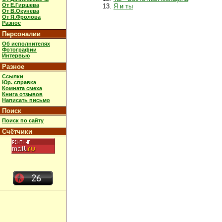
От Е.Гиршева
Я и ты
От В.Окунева
От Я.Фролова
Разное
Персоналии
Об исполнителях
Фотографии
Интервью
Разное
Ссылки
Юр. справка
Комната смеха
Книга отзывов
Написать письмо
Поиск
Поиск по сайту
Счётчики