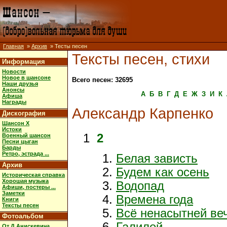
Главная
»
Архив
» Тесты песен
Тексты песен, стихи
Информация
Новости
Новое в шансоне
Всего песен: 32695
Наши друзья
Анонсы
А
Б
В
Г
Д
Е
Ж
З
И
К
Афиша
Награды
Александр Карпенко
Дискография
Шансон X
Истоки
1
2
Военный шансон
Песни цыган
Барды
Ретро, эстрада ...
Белая зависть
Архив
Будем как осень
Историческая справка
Хорошая музыка
Водопад
Афиши, постеры ...
Заметки
Времена года
Книги
Тексты песен
Всё ненасытней ве
Фотоальбом
Галилей
От Д.Анискевича