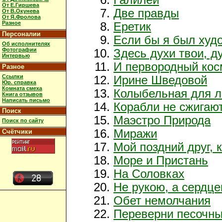
От Е.Гиршева
Две правды
От В.Окунева
От Я.Фролова
Разное
Еретик
Персоналии
Если бы я был худ
Об исполнителях
Фотографии
Здесь духи твои, д
Интервью
И первородный кос
Разное
Ссылки
Ирине Шведовой
Юр. справка
Комната смеха
Колыбельная для 
Книга отзывов
Написать письмо
Корабли не сжигаю
Поиск
Маэстро Природа
Поиск по сайту
Миражи
Счётчики
Мой поздний друг, 
Море и Пристань
На Соловках
Не рукою, а сердц
Обет немолчания
Переверни песочны