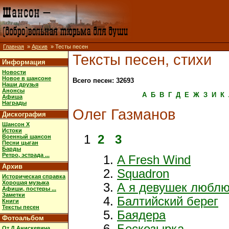
Главная
»
Архив
» Тесты песен
Тексты песен, стихи
Информация
Новости
Новое в шансоне
Всего песен: 32693
Наши друзья
Анонсы
А
Б
В
Г
Д
Е
Ж
З
И
К
Афиша
Награды
Олег Газманов
Дискография
Шансон X
Истоки
1
2
3
Военный шансон
Песни цыган
Барды
Ретро, эстрада ...
A Fresh Wind
Архив
Squadron
Историческая справка
Хорошая музыка
А я девушек любл
Афиши, постеры ...
Заметки
Балтийский берег
Книги
Тексты песен
Баядера
Фотоальбом
Бескозырка
От Д.Анискевича