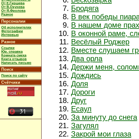
От Е.Гиршева
Бродяга
От В.Окунева
От Я.Фролова
Разное
В век победы пиар
Персоналии
В нашем доме пра
Об исполнителях
Фотографии
В оконной раме, сл
Интервью
Весёлый Роджер
Разное
Ссылки
Вместе слушаем гр
Юр. справка
Комната смеха
Два орла
Книга отзывов
Написать письмо
Держи меня, солом
Поиск
Дождись
Поиск по сайту
Доля
Счётчики
Дороги
Друг
Есаул
За минуту до снега
Загулял
Закрой мои глаза