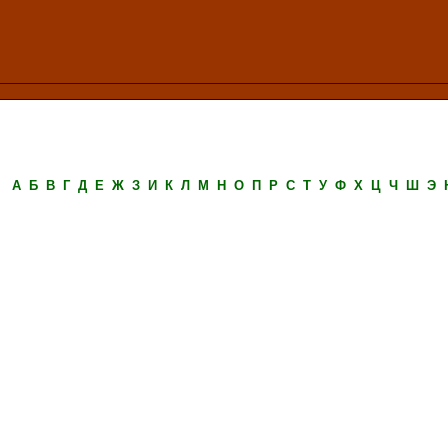
А
Б
В
Г
Д
Е
Ж
З
И
К
Л
М
Н
О
П
Р
С
Т
У
Ф
Х
Ц
Ч
Ш
Э