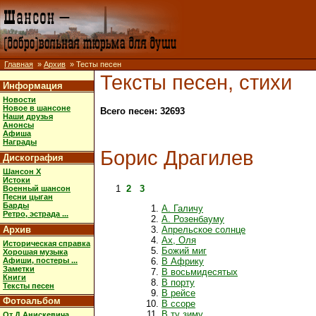
Главная
»
Архив
» Тесты песен
Тексты песен, стихи
Информация
Новости
Новое в шансоне
Всего песен: 32693
Наши друзья
Анонсы
Афиша
Награды
Борис Драгилев
Дискография
Шансон X
Истоки
1
2
3
Военный шансон
Песни цыган
Барды
А. Галичу
Ретро, эстрада ...
А. Розенбауму
Архив
Апрельское солнце
Ах, Оля
Историческая справка
Божий миг
Хорошая музыка
Афиши, постеры ...
В Африку
Заметки
В восьмидесятых
Книги
В порту
Тексты песен
В рейсе
Фотоальбом
В ссоре
В ту зиму
От Д.Анискевича