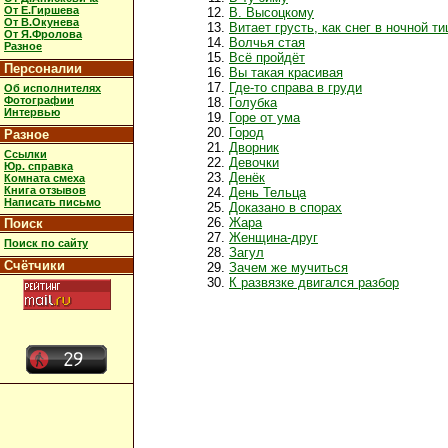
От Е.Гиршева
В. Высоцкому
От В.Окунева
Витает грусть, как снег в ночной т
От Я.Фролова
Волчья стая
Разное
Всё пройдёт
Персоналии
Вы такая красивая
Где-то справа в груди
Об исполнителях
Фотографии
Голубка
Интервью
Горе от ума
Город
Разное
Дворник
Ссылки
Девочки
Юр. справка
Денёк
Комната смеха
Книга отзывов
День Тельца
Написать письмо
Доказано в спорах
Жара
Поиск
Женщина-друг
Поиск по сайту
Загул
Счётчики
Зачем же мучиться
К развязке двигался разбор