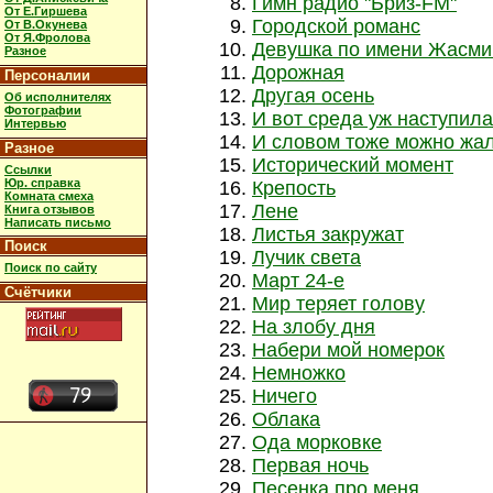
Гимн радио "Бриз-FM"
От Е.Гиршева
Городской романс
От В.Окунева
От Я.Фролова
Девушка по имени Жасми
Разное
Дорожная
Персоналии
Другая осень
Об исполнителях
Фотографии
И вот среда уж наступила
Интервью
И словом тоже можно жа
Разное
Исторический момент
Ссылки
Юр. справка
Крепость
Комната смеха
Лене
Книга отзывов
Написать письмо
Листья закружат
Поиск
Лучик света
Поиск по сайту
Март 24-е
Счётчики
Мир теряет голову
На злобу дня
Набери мой номерок
Немножко
Ничего
Облака
Ода морковке
Первая ночь
Песенка про меня