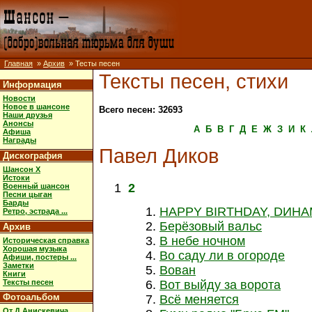
Главная
»
Архив
» Тесты песен
Тексты песен, стихи
Информация
Новости
Новое в шансоне
Всего песен: 32693
Наши друзья
Анонсы
А
Б
В
Г
Д
Е
Ж
З
И
К
Афиша
Награды
Павел Диков
Дискография
Шансон X
Истоки
1
2
Военный шансон
Песни цыган
Барды
HAPPY BIRTHDAY, DИНА
Ретро, эстрада ...
Берёзовый вальс
Архив
В небе ночном
Историческая справка
Хорошая музыка
Во саду ли в огороде
Афиши, постеры ...
Заметки
Вован
Книги
Тексты песен
Вот выйду за ворота
Фотоальбом
Всё меняется
От Д.Анискевича