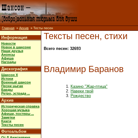
Главная
»
Архив
» Тесты песен
Тексты песен, стихи
Информация
Новости
Новое в шансоне
Всего песен: 32693
Наши друзья
Анонсы
Афиша
Награды
Владимир Баранов
Дискография
Шансон X
Истоки
Военный шансон
Песни цыган
Казино "Жар-птица"
Барды
Навеки твой
Ретро, эстрада ...
Рождество
Архив
Историческая справка
Хорошая музыка
Афиши, постеры ...
Заметки
Книги
Тексты песен
Фотоальбом
От Д.Анискевича