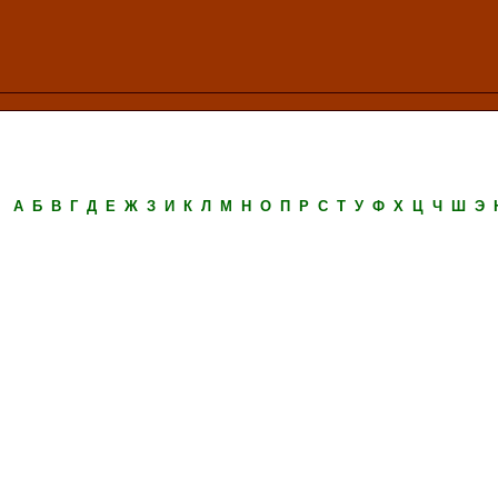
А
Б
В
Г
Д
Е
Ж
З
И
К
Л
М
Н
О
П
Р
С
Т
У
Ф
Х
Ц
Ч
Ш
Э