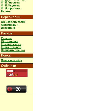
От Е.Гиршева
От В.Окунева
От Я.Фролова
Разное
Персоналии
Об исполнителях
Фотографии
Интервью
Разное
Ссылки
Юр. справка
Комната смеха
Книга отзывов
Написать письмо
Поиск
Поиск по сайту
Счётчики