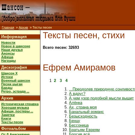
Главная
»
Архив
» Тесты песен
Тексты песен, стихи
Информация
Новости
Новое в шансоне
Всего песен: 32693
Наши друзья
Анонсы
Афиша
Награды
Ефрем Амирамов
Дискография
Шансон X
Истоки
1
2
3
4
Военный шансон
Песни цыган
Барды
...Преодолев природную сонливост
Ретро, эстрада ...
А вдруг?
Архив
А чем узор подобной мысли вышит
Алёнка
Историческая справка
Ах, страна моя
Хорошая музыка
Афиши, постеры ...
Банальный романс
Заметки
Безысходность
Книги
Бенцу
Тексты песен
Бессоница
Фотоальбом
Братьям Евреям
Бросив всё
От Д.Анискевича