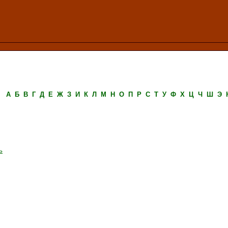
А
Б
В
Г
Д
Е
Ж
З
И
К
Л
М
Н
О
П
Р
С
Т
У
Ф
Х
Ц
Ч
Ш
Э
ь