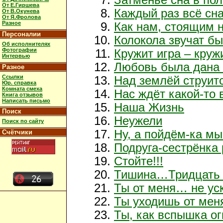
От Е.Гиршева
Каждый раз всё сна
От В.Окунева
От Я.Фролова
Разное
Как нам, стоящим н
Персоналии
Колокола звучат б
Об исполнителях
Фотографии
Кружит игра – круж
Интервью
Любовь была дана 
Разное
Ссылки
Над землёй струит
Юр. справка
Комната смеха
Нас ждёт какой-то 
Книга отзывов
Написать письмо
Наша Жизнь
Поиск
Неужели
Поиск по сайту
Ну, а пойдём-ка мы
Счётчики
Подруга-сестрёнка
Стойте!!!
Тишина…Тридцать 
Ты от меня… не ус
Ты уходишь от ме
Ты, как вспышка ог