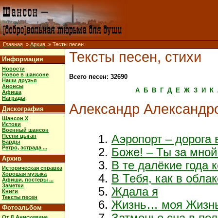
Главная
»
Архив
» Тесты песен
Тексты песен, стихи
Информация
Новости
Новое в шансоне
Всего песен: 32690
Наши друзья
Анонсы
А
Б
В
Г
Д
Е
Ж
З
И
К
Афиша
Награды
Александр Александр
Дискография
Шансон X
Истоки
Военный шансон
Песни цыган
Аэропорт – дорога 
Барды
Ретро, эстрада ...
Боже! – Ты за мно
Архив
В те далёкие года к
Историческая справка
Хорошая музыка
В Тебя, как в обла
Афиши, постеры ...
Заметки
Ждала я
Книги
Тексты песен
Жизнь… моя Жизн
Фотоальбом
Затменье сна в по
От Д.Анискевича