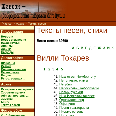
Главная
»
Архив
» Тексты песен
Тексты песен, стихи
Информация
Новости
Новое в шансоне
Всего песен: 32690
Наши друзья
Анонсы
А
Б
В
Г
Д
Е
Ж
З
И
К
Афиша
Награды
Вилли Токарев
Дискография
Шансон X
Истоки
1
2
3
4
5
Военный шансон
Песни цыган
Барды
Наш ответ Чемберлену
Ретро, эстрада ...
Не плачьте, мамы
Архив
Не убий
Небоскрёбы, небоскрёбы
Историческая справка
Новый русский
Хорошая музыка
Афиши, постеры ...
Нью-Йоркский таксист
Заметки
Одноклассница
Книги
Официант
Тексты песен
Песня тракториста
Фотоальбом
Письмо из зоны
Политика
От Д.Анискевича