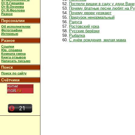
От Е.Гиршева
Поспели вишни в саду у дяди Вани
От В.Окунева
Почему блатные песни любят на Р
От Я.Фролова
Почему евреи уезжают
Разное
Придурок ненормальный
Персоналии
Радуга
Ростовский урка
Об исполнителях
Фотографии
Русские берёзки
Интервью
Рыбалка
С днём рождения, милая мама
Разное
Ссылки
Юр. справка
Комната смеха
Книга отзывов
Написать письмо
Поиск
Поиск по сайту
Счётчики