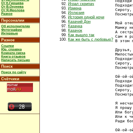
Подходи
От Е.Гиршева
Играл скрипач
Подходи
От В.Окунева
Измена
Сироту,
От Я.Фролова
Иллюзия
Разное
Посмотр
История одной ночи
Персоналии
Казачий Дон
Мой оте
Казачка
Об исполнителях
Мамку н
Фотографии
Казачок
А сестр
Интервью
Как вышло так
Сам я р
Как же быть с любовью?
Разное
В этом 
Ссылки
Юр. справка
Друзья,
Комната смеха
Милосты
Книга отзывов
Подходи
Написать письмо
Сироту,
Поиск
Посмотр
Поиск по сайту
Ой-ой-о
Счётчики
Подходи
Подходи
Сироту,
Посмотр
Я несча
Я прошу
Или бог
Или к ч
Ради бо
Ой-ой-о