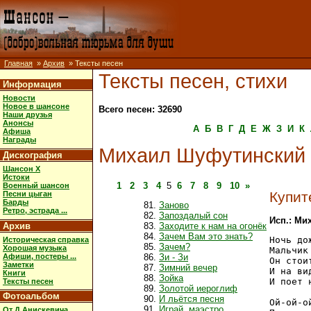
Главная
»
Архив
» Тексты песен
Тексты песен, стихи
Информация
Новости
Новое в шансоне
Всего песен: 32690
Наши друзья
Анонсы
А
Б
В
Г
Д
Е
Ж
З
И
К
Афиша
Награды
Михаил Шуфутинский
Дискография
Шансон X
Истоки
1
2
3
4
5
6
7
8
9
10
»
Военный шансон
Купит
Песни цыган
Барды
Заново
Ретро, эстрада ...
Запоздалый сон
Исп.: Ми
Архив
Заходите к нам на огонёк
Зачем Вам это знать?
Ночь до
Историческая справка
Зачем?
Хорошая музыка
Мальчик
Афиши, постеры ...
Зи - Зи
Он стои
Заметки
Зимний вечер
И на ви
Книги
Зойка
И поет 
Тексты песен
Золотой иероглиф
Фотоальбом
И льётся песня
Ой-ой-о
Играй, маэстро
От Д.Анискевича